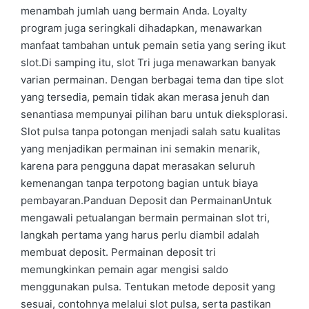
menambah jumlah uang bermain Anda. Loyalty
program juga seringkali dihadapkan, menawarkan
manfaat tambahan untuk pemain setia yang sering ikut
slot.Di samping itu, slot Tri juga menawarkan banyak
varian permainan. Dengan berbagai tema dan tipe slot
yang tersedia, pemain tidak akan merasa jenuh dan
senantiasa mempunyai pilihan baru untuk dieksplorasi.
Slot pulsa tanpa potongan menjadi salah satu kualitas
yang menjadikan permainan ini semakin menarik,
karena para pengguna dapat merasakan seluruh
kemenangan tanpa terpotong bagian untuk biaya
pembayaran.Panduan Deposit dan PermainanUntuk
mengawali petualangan bermain permainan slot tri,
langkah pertama yang harus perlu diambil adalah
membuat deposit. Permainan deposit tri
memungkinkan pemain agar mengisi saldo
menggunakan pulsa. Tentukan metode deposit yang
sesuai, contohnya melalui slot pulsa, serta pastikan