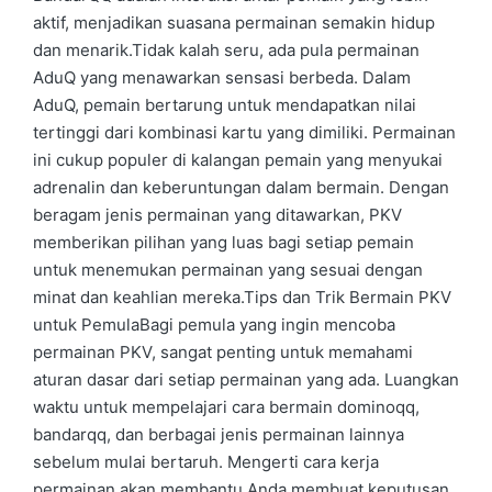
aktif, menjadikan suasana permainan semakin hidup
dan menarik.Tidak kalah seru, ada pula permainan
AduQ yang menawarkan sensasi berbeda. Dalam
AduQ, pemain bertarung untuk mendapatkan nilai
tertinggi dari kombinasi kartu yang dimiliki. Permainan
ini cukup populer di kalangan pemain yang menyukai
adrenalin dan keberuntungan dalam bermain. Dengan
beragam jenis permainan yang ditawarkan, PKV
memberikan pilihan yang luas bagi setiap pemain
untuk menemukan permainan yang sesuai dengan
minat dan keahlian mereka.Tips dan Trik Bermain PKV
untuk PemulaBagi pemula yang ingin mencoba
permainan PKV, sangat penting untuk memahami
aturan dasar dari setiap permainan yang ada. Luangkan
waktu untuk mempelajari cara bermain dominoqq,
bandarqq, dan berbagai jenis permainan lainnya
sebelum mulai bertaruh. Mengerti cara kerja
permainan akan membantu Anda membuat keputusan