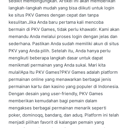
sedikit membingungkan. Artikel ini akan memberikan
langkah-langkah mudah yang bisa diikuti untuk login
ke situs PKV Games dengan cepat dan tanpa
kesulitan.Jika Anda baru pertama kali mencoba
bermain di PKV Games, tidak perlu khawatir. Kami akan
memandu Anda melalui proses login dengan jelas dan
sederhana. Pastikan Anda sudah memiliki akun di situs
PKV yang Anda pilih. Setelah itu, Anda hanya perlu
mengikuti beberapa langkah dasar untuk dapat
menikmati permainan yang Anda sukai. Mari kita
mulai!Apa Itu PKV Games?PKV Games adalah platform
permainan online yang menawarkan berbagai jenis
permainan kartu dan kasino yang populer di Indonesia.
Dengan desain yang user-friendly, PKV Games
memberikan kemudahan bagi pemain dalam
mengakses berbagai permainan menarik seperti
poker, dominoqq, bandarq, dan aduq. Platform ini telah
menjadi pilihan favorit di kalangan pemain yang