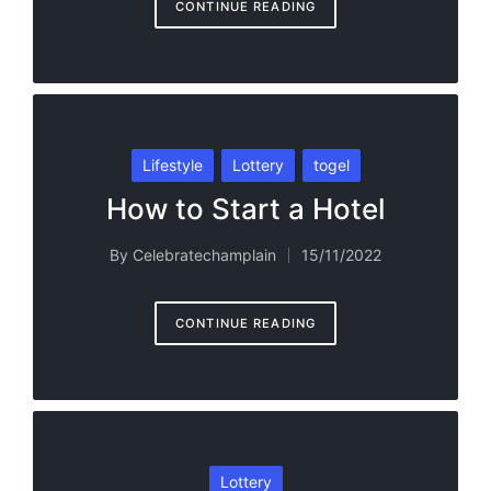
CONTINUE READING
Posted
Lifestyle
Lottery
togel
in
How to Start a Hotel
By
Celebratechamplain
15/11/2022
Posted
by
CONTINUE READING
Posted
Lottery