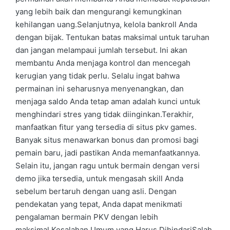
yang lebih baik dan mengurangi kemungkinan
kehilangan uang.Selanjutnya, kelola bankroll Anda
dengan bijak. Tentukan batas maksimal untuk taruhan
dan jangan melampaui jumlah tersebut. Ini akan
membantu Anda menjaga kontrol dan mencegah
kerugian yang tidak perlu. Selalu ingat bahwa
permainan ini seharusnya menyenangkan, dan
menjaga saldo Anda tetap aman adalah kunci untuk
menghindari stres yang tidak diinginkan.Terakhir,
manfaatkan fitur yang tersedia di situs pkv games.
Banyak situs menawarkan bonus dan promosi bagi
pemain baru, jadi pastikan Anda memanfaatkannya.
Selain itu, jangan ragu untuk bermain dengan versi
demo jika tersedia, untuk mengasah skill Anda
sebelum bertaruh dengan uang asli. Dengan
pendekatan yang tepat, Anda dapat menikmati
pengalaman bermain PKV dengan lebih
maksimal.Kesalahan Umum yang Harus DihindariSalah