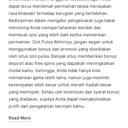
dapat terus menikmati permainan tanpa merasakan
rasa khawatir terhadap kerugian yang berlebihan.
Kedisiplinan dalam mengatur pengeluaran juga bakal
menolong Anda mempertahankan kendali dan
membuat opsi yang lebih baik ketika memainkan
permainan. Slot Pulsa Akhirnya, jangan segan untuk
menggunakan bonus dan promosi yang disediakan
oleh situs slot pulsa. Banyak situs memberikan bonus
deposit atau free spins yang dapatkan meningkatkan
modal kamu. Sehingga, Anda tidak hanya bisa
memainkan game lebih lama, namun juga memiliki
kesempatan lebih besar untuk meraih hadiah besar
yang melimpah. Selalu cek ketentuan dan syarat bonus
yang diadakan, supaya Anda dapat memaksimalkan
profit dari pengalaman bermain kamu.
Read More