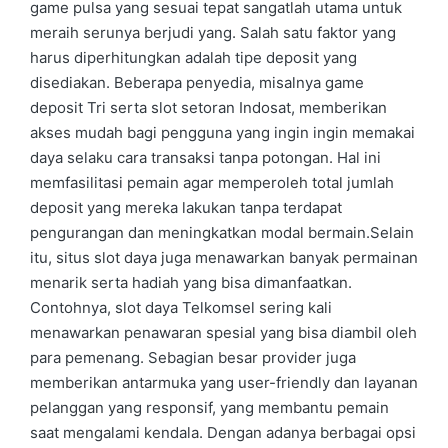
game pulsa yang sesuai tepat sangatlah utama untuk
meraih serunya berjudi yang. Salah satu faktor yang
harus diperhitungkan adalah tipe deposit yang
disediakan. Beberapa penyedia, misalnya game
deposit Tri serta slot setoran Indosat, memberikan
akses mudah bagi pengguna yang ingin ingin memakai
daya selaku cara transaksi tanpa potongan. Hal ini
memfasilitasi pemain agar memperoleh total jumlah
deposit yang mereka lakukan tanpa terdapat
pengurangan dan meningkatkan modal bermain.Selain
itu, situs slot daya juga menawarkan banyak permainan
menarik serta hadiah yang bisa dimanfaatkan.
Contohnya, slot daya Telkomsel sering kali
menawarkan penawaran spesial yang bisa diambil oleh
para pemenang. Sebagian besar provider juga
memberikan antarmuka yang user-friendly dan layanan
pelanggan yang responsif, yang membantu pemain
saat mengalami kendala. Dengan adanya berbagai opsi