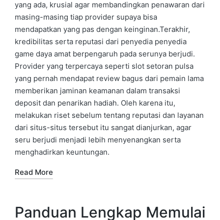
yang ada, krusial agar membandingkan penawaran dari
masing-masing tiap provider supaya bisa
mendapatkan yang pas dengan keinginan.Terakhir,
kredibilitas serta reputasi dari penyedia penyedia
game daya amat berpengaruh pada serunya berjudi.
Provider yang terpercaya seperti slot setoran pulsa
yang pernah mendapat review bagus dari pemain lama
memberikan jaminan keamanan dalam transaksi
deposit dan penarikan hadiah. Oleh karena itu,
melakukan riset sebelum tentang reputasi dan layanan
dari situs-situs tersebut itu sangat dianjurkan, agar
seru berjudi menjadi lebih menyenangkan serta
menghadirkan keuntungan.
Read More
Panduan Lengkap Memulai