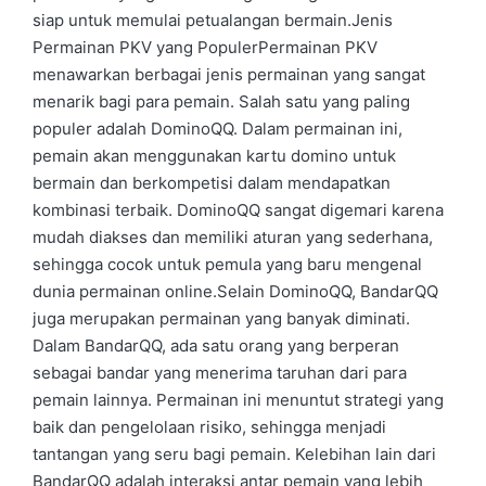
siap untuk memulai petualangan bermain.Jenis
Permainan PKV yang PopulerPermainan PKV
menawarkan berbagai jenis permainan yang sangat
menarik bagi para pemain. Salah satu yang paling
populer adalah DominoQQ. Dalam permainan ini,
pemain akan menggunakan kartu domino untuk
bermain dan berkompetisi dalam mendapatkan
kombinasi terbaik. DominoQQ sangat digemari karena
mudah diakses dan memiliki aturan yang sederhana,
sehingga cocok untuk pemula yang baru mengenal
dunia permainan online.Selain DominoQQ, BandarQQ
juga merupakan permainan yang banyak diminati.
Dalam BandarQQ, ada satu orang yang berperan
sebagai bandar yang menerima taruhan dari para
pemain lainnya. Permainan ini menuntut strategi yang
baik dan pengelolaan risiko, sehingga menjadi
tantangan yang seru bagi pemain. Kelebihan lain dari
BandarQQ adalah interaksi antar pemain yang lebih