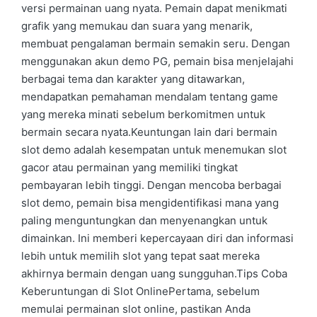
versi permainan uang nyata. Pemain dapat menikmati
grafik yang memukau dan suara yang menarik,
membuat pengalaman bermain semakin seru. Dengan
menggunakan akun demo PG, pemain bisa menjelajahi
berbagai tema dan karakter yang ditawarkan,
mendapatkan pemahaman mendalam tentang game
yang mereka minati sebelum berkomitmen untuk
bermain secara nyata.Keuntungan lain dari bermain
slot demo adalah kesempatan untuk menemukan slot
gacor atau permainan yang memiliki tingkat
pembayaran lebih tinggi. Dengan mencoba berbagai
slot demo, pemain bisa mengidentifikasi mana yang
paling menguntungkan dan menyenangkan untuk
dimainkan. Ini memberi kepercayaan diri dan informasi
lebih untuk memilih slot yang tepat saat mereka
akhirnya bermain dengan uang sungguhan.Tips Coba
Keberuntungan di Slot OnlinePertama, sebelum
memulai permainan slot online, pastikan Anda