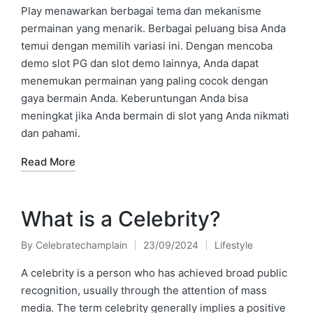
Play menawarkan berbagai tema dan mekanisme
permainan yang menarik. Berbagai peluang bisa Anda
temui dengan memilih variasi ini. Dengan mencoba
demo slot PG dan slot demo lainnya, Anda dapat
menemukan permainan yang paling cocok dengan
gaya bermain Anda. Keberuntungan Anda bisa
meningkat jika Anda bermain di slot yang Anda nikmati
dan pahami.
Read More
What is a Celebrity?
By
Celebratechamplain
23/09/2024
Lifestyle
Posted
Posted
by
in
A celebrity is a person who has achieved broad public
recognition, usually through the attention of mass
media. The term celebrity generally implies a positive