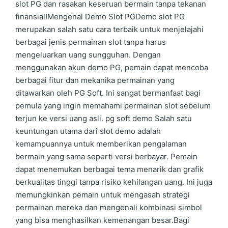
slot PG dan rasakan keseruan bermain tanpa tekanan
finansial!Mengenal Demo Slot PGDemo slot PG
merupakan salah satu cara terbaik untuk menjelajahi
berbagai jenis permainan slot tanpa harus
mengeluarkan uang sungguhan. Dengan
menggunakan akun demo PG, pemain dapat mencoba
berbagai fitur dan mekanika permainan yang
ditawarkan oleh PG Soft. Ini sangat bermanfaat bagi
pemula yang ingin memahami permainan slot sebelum
terjun ke versi uang asli. pg soft demo Salah satu
keuntungan utama dari slot demo adalah
kemampuannya untuk memberikan pengalaman
bermain yang sama seperti versi berbayar. Pemain
dapat menemukan berbagai tema menarik dan grafik
berkualitas tinggi tanpa risiko kehilangan uang. Ini juga
memungkinkan pemain untuk mengasah strategi
permainan mereka dan mengenali kombinasi simbol
yang bisa menghasilkan kemenangan besar.Bagi