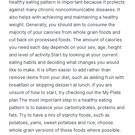
healthy eating pattern is important because it protects
against many chronic noncommunicable diseases. It
also helps with achieving and maintaining a healthy
weight. Generally, you should aim to consume the
majority of your calories from whole grain foods and
cut back on processed foods. The amount of calories
you need each day depends on your sex, age, height
and level of activity.Start by looking at your current
eating habits and deciding what changes you would
like to make. It is often easier to add rather than
remove items from your diet, such as adding fruit with
breakfast or skipping dessert at lunch. If you are
unsure of how to start, try checking out the My Plate
plan.The most important step in a healthy eating
pattern is to balance your carbohydrates, proteins and
fats. Try to have a mix of starchy foods, such as
potatoes, yams, sweet potatoes and rice; choose
whole grain versions of these foods where possible.