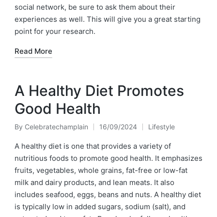
social network, be sure to ask them about their
experiences as well. This will give you a great starting
point for your research.
Read More
A Healthy Diet Promotes
Good Health
By
Celebratechamplain
16/09/2024
Lifestyle
Posted
Posted
by
in
A healthy diet is one that provides a variety of
nutritious foods to promote good health. It emphasizes
fruits, vegetables, whole grains, fat-free or low-fat
milk and dairy products, and lean meats. It also
includes seafood, eggs, beans and nuts. A healthy diet
is typically low in added sugars, sodium (salt), and