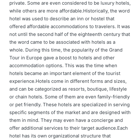
private. Some are even considered to be luxury hotels,
while others are more affordable.Historically, the word
hotel was used to describe an inn or hostel that
offered affordable accommodations to travelers. It was
not until the second half of the eighteenth century that
the word came to be associated with hotels as a
whole. During this time, the popularity of the Grand
Tour in Europe gave a boost to hotels and other
accommodation options. This was the time when
hotels became an important element of the tourist
experience.Hotels come in different forms and sizes,
and can be categorized as resorts, boutique, lifestyle
or chain hotels. Some of them are even family-friendly
or pet friendly. These hotels are specialized in serving
specific segments of the market and are designed with
them in mind. They may even have a concierge and
offer additional services to their target audience.Each
hotel has its own organizational structure that