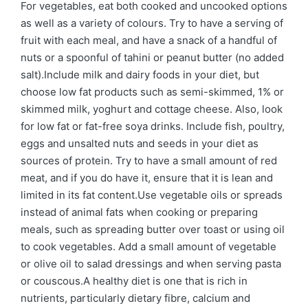
For vegetables, eat both cooked and uncooked options
as well as a variety of colours. Try to have a serving of
fruit with each meal, and have a snack of a handful of
nuts or a spoonful of tahini or peanut butter (no added
salt).Include milk and dairy foods in your diet, but
choose low fat products such as semi-skimmed, 1% or
skimmed milk, yoghurt and cottage cheese. Also, look
for low fat or fat-free soya drinks. Include fish, poultry,
eggs and unsalted nuts and seeds in your diet as
sources of protein. Try to have a small amount of red
meat, and if you do have it, ensure that it is lean and
limited in its fat content.Use vegetable oils or spreads
instead of animal fats when cooking or preparing
meals, such as spreading butter over toast or using oil
to cook vegetables. Add a small amount of vegetable
or olive oil to salad dressings and when serving pasta
or couscous.A healthy diet is one that is rich in
nutrients, particularly dietary fibre, calcium and