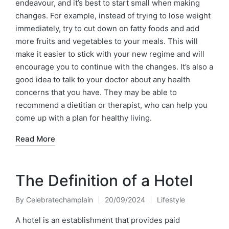
endeavour, and it’s best to start small when making
changes. For example, instead of trying to lose weight
immediately, try to cut down on fatty foods and add
more fruits and vegetables to your meals. This will
make it easier to stick with your new regime and will
encourage you to continue with the changes. It’s also a
good idea to talk to your doctor about any health
concerns that you have. They may be able to
recommend a dietitian or therapist, who can help you
come up with a plan for healthy living.
Read More
The Definition of a Hotel
By
Celebratechamplain
20/09/2024
Lifestyle
Posted
Posted
by
in
A hotel is an establishment that provides paid