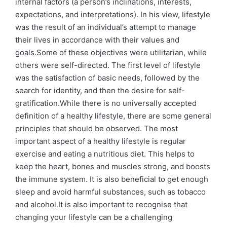
internal factors (a person’s inclinations, interests,
expectations, and interpretations). In his view, lifestyle
was the result of an individual’s attempt to manage
their lives in accordance with their values and
goals.Some of these objectives were utilitarian, while
others were self-directed. The first level of lifestyle
was the satisfaction of basic needs, followed by the
search for identity, and then the desire for self-
gratification.While there is no universally accepted
definition of a healthy lifestyle, there are some general
principles that should be observed. The most
important aspect of a healthy lifestyle is regular
exercise and eating a nutritious diet. This helps to
keep the heart, bones and muscles strong, and boosts
the immune system. It is also beneficial to get enough
sleep and avoid harmful substances, such as tobacco
and alcohol.It is also important to recognise that
changing your lifestyle can be a challenging