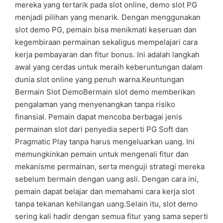
mereka yang tertarik pada slot online, demo slot PG
menjadi pilihan yang menarik. Dengan menggunakan
slot demo PG, pemain bisa menikmati keseruan dan
kegembiraan permainan sekaligus mempelajari cara
kerja pembayaran dan fitur bonus. Ini adalah langkah
awal yang cerdas untuk meraih keberuntungan dalam
dunia slot online yang penuh warna.Keuntungan
Bermain Slot DemoBermain slot demo memberikan
pengalaman yang menyenangkan tanpa risiko
finansial. Pemain dapat mencoba berbagai jenis
permainan slot dari penyedia seperti PG Soft dan
Pragmatic Play tanpa harus mengeluarkan uang. Ini
memungkinkan pemain untuk mengenali fitur dan
mekanisme permainan, serta menguji strategi mereka
sebelum bermain dengan uang asli. Dengan cara ini,
pemain dapat belajar dan memahami cara kerja slot
tanpa tekanan kehilangan uang.Selain itu, slot demo
sering kali hadir dengan semua fitur yang sama seperti