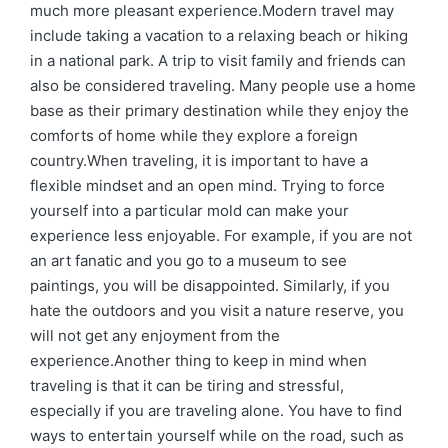
much more pleasant experience.Modern travel may
include taking a vacation to a relaxing beach or hiking
in a national park. A trip to visit family and friends can
also be considered traveling. Many people use a home
base as their primary destination while they enjoy the
comforts of home while they explore a foreign
country.When traveling, it is important to have a
flexible mindset and an open mind. Trying to force
yourself into a particular mold can make your
experience less enjoyable. For example, if you are not
an art fanatic and you go to a museum to see
paintings, you will be disappointed. Similarly, if you
hate the outdoors and you visit a nature reserve, you
will not get any enjoyment from the
experience.Another thing to keep in mind when
traveling is that it can be tiring and stressful,
especially if you are traveling alone. You have to find
ways to entertain yourself while on the road, such as