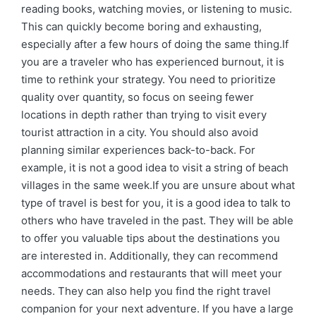
reading books, watching movies, or listening to music.
This can quickly become boring and exhausting,
especially after a few hours of doing the same thing.If
you are a traveler who has experienced burnout, it is
time to rethink your strategy. You need to prioritize
quality over quantity, so focus on seeing fewer
locations in depth rather than trying to visit every
tourist attraction in a city. You should also avoid
planning similar experiences back-to-back. For
example, it is not a good idea to visit a string of beach
villages in the same week.If you are unsure about what
type of travel is best for you, it is a good idea to talk to
others who have traveled in the past. They will be able
to offer you valuable tips about the destinations you
are interested in. Additionally, they can recommend
accommodations and restaurants that will meet your
needs. They can also help you find the right travel
companion for your next adventure. If you have a large