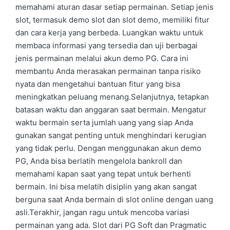
memahami aturan dasar setiap permainan. Setiap jenis
slot, termasuk demo slot dan slot demo, memiliki fitur
dan cara kerja yang berbeda. Luangkan waktu untuk
membaca informasi yang tersedia dan uji berbagai
jenis permainan melalui akun demo PG. Cara ini
membantu Anda merasakan permainan tanpa risiko
nyata dan mengetahui bantuan fitur yang bisa
meningkatkan peluang menang.Selanjutnya, tetapkan
batasan waktu dan anggaran saat bermain. Mengatur
waktu bermain serta jumlah uang yang siap Anda
gunakan sangat penting untuk menghindari kerugian
yang tidak perlu. Dengan menggunakan akun demo
PG, Anda bisa berlatih mengelola bankroll dan
memahami kapan saat yang tepat untuk berhenti
bermain. Ini bisa melatih disiplin yang akan sangat
berguna saat Anda bermain di slot online dengan uang
asli.Terakhir, jangan ragu untuk mencoba variasi
permainan yang ada. Slot dari PG Soft dan Pragmatic