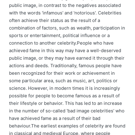
public image, in contrast to the negatives associated
with the words 'infamous' and 'notorious'. Celebrities
often achieve their status as the result of a
combination of factors, such as wealth, participation in
sports or entertainment, political influence or a
connection to another celebrity.People who have
achieved fame in this way may have a well-deserved
public image, or they may have earned it through their
actions and deeds. Traditionally, famous people have
been recognized for their work or achievement in
some particular area, such as music, art, politics or
science. However, in modern times it is increasingly
possible for people to become famous as a result of
their lifestyle or behavior. This has led to an increase
in the number of so-called 'bad image celebrities' who
have achieved fame as a result of their bad
behaviour.The earliest examples of celebrity are found
in classical and medieval Europe, where people