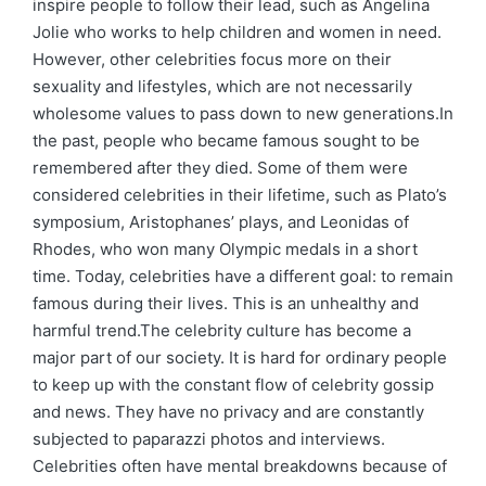
inspire people to follow their lead, such as Angelina
Jolie who works to help children and women in need.
However, other celebrities focus more on their
sexuality and lifestyles, which are not necessarily
wholesome values to pass down to new generations.In
the past, people who became famous sought to be
remembered after they died. Some of them were
considered celebrities in their lifetime, such as Plato’s
symposium, Aristophanes’ plays, and Leonidas of
Rhodes, who won many Olympic medals in a short
time. Today, celebrities have a different goal: to remain
famous during their lives. This is an unhealthy and
harmful trend.The celebrity culture has become a
major part of our society. It is hard for ordinary people
to keep up with the constant flow of celebrity gossip
and news. They have no privacy and are constantly
subjected to paparazzi photos and interviews.
Celebrities often have mental breakdowns because of