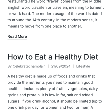
restaurants.The word “travel” comes from the Middle
English word travailen or travelen, meaning to torment
or work hard. The modern usage of the word is dated
to around the 14th century. In the modern sense, it
means to move from one place to another.
Read More
How to Eat a Healthy Diet
By
Celebratechamplain
21/09/2024
Lifestyle
Posted
Posted
by
in
A healthy diet is made up of foods and drinks that
provide the nutrients you need to maintain good
health. It includes plenty of fruits, vegetables, dairy,
grains and protein. It is low in fat, salt and added
sugars. If you drink alcohol, it should be limited (up to
one drink per day for women and two for men).A