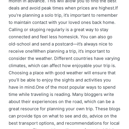
month in advance. This will allow you to find the best
deals and avoid peak times when prices are highest.If
you’re planning a solo trip, it’s important to remember
to maintain contact with your loved ones back home.
Calling or skyping regularly is a great way to stay
connected and feel less homesick. You can also go
old-school and send a postcard—it’s always nice to
receive one!When planning a trip, it’s important to
consider the weather. Different countries have varying
climates, which can affect how enjoyable your trip is.
Choosing a place with good weather will ensure that
you’ll be able to enjoy the sights and activities you
have in mind.One of the most popular ways to spend
time while traveling is reading. Many bloggers write
about their experiences on the road, which can be a
great resource for planning your own trip. These blogs
can provide tips on what to see and do, advice on the
best transport options, and recommendations for local