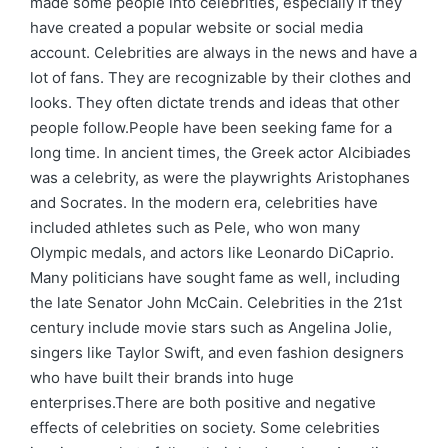
made some people into celebrities, especially if they
have created a popular website or social media
account. Celebrities are always in the news and have a
lot of fans. They are recognizable by their clothes and
looks. They often dictate trends and ideas that other
people follow.People have been seeking fame for a
long time. In ancient times, the Greek actor Alcibiades
was a celebrity, as were the playwrights Aristophanes
and Socrates. In the modern era, celebrities have
included athletes such as Pele, who won many
Olympic medals, and actors like Leonardo DiCaprio.
Many politicians have sought fame as well, including
the late Senator John McCain. Celebrities in the 21st
century include movie stars such as Angelina Jolie,
singers like Taylor Swift, and even fashion designers
who have built their brands into huge
enterprises.There are both positive and negative
effects of celebrities on society. Some celebrities