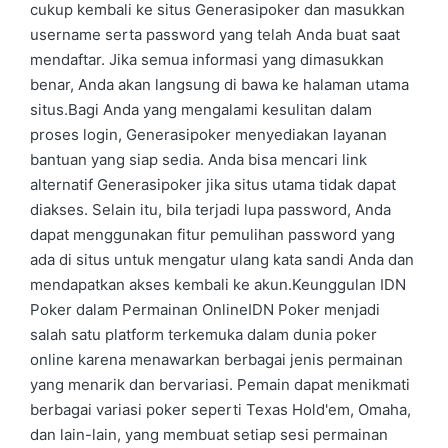
cukup kembali ke situs Generasipoker dan masukkan
username serta password yang telah Anda buat saat
mendaftar. Jika semua informasi yang dimasukkan
benar, Anda akan langsung di bawa ke halaman utama
situs.Bagi Anda yang mengalami kesulitan dalam
proses login, Generasipoker menyediakan layanan
bantuan yang siap sedia. Anda bisa mencari link
alternatif Generasipoker jika situs utama tidak dapat
diakses. Selain itu, bila terjadi lupa password, Anda
dapat menggunakan fitur pemulihan password yang
ada di situs untuk mengatur ulang kata sandi Anda dan
mendapatkan akses kembali ke akun.Keunggulan IDN
Poker dalam Permainan OnlineIDN Poker menjadi
salah satu platform terkemuka dalam dunia poker
online karena menawarkan berbagai jenis permainan
yang menarik dan bervariasi. Pemain dapat menikmati
berbagai variasi poker seperti Texas Hold'em, Omaha,
dan lain-lain, yang membuat setiap sesi permainan