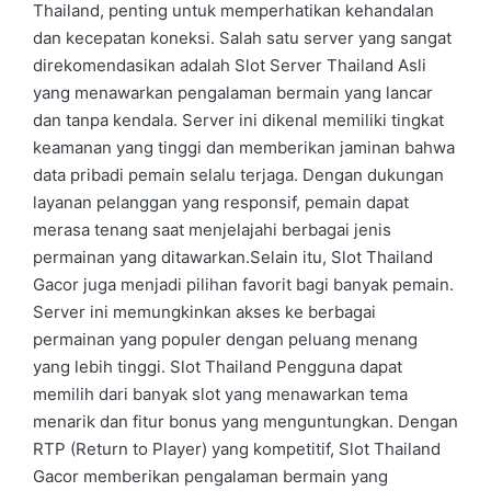
Thailand, penting untuk memperhatikan kehandalan
dan kecepatan koneksi. Salah satu server yang sangat
direkomendasikan adalah Slot Server Thailand Asli
yang menawarkan pengalaman bermain yang lancar
dan tanpa kendala. Server ini dikenal memiliki tingkat
keamanan yang tinggi dan memberikan jaminan bahwa
data pribadi pemain selalu terjaga. Dengan dukungan
layanan pelanggan yang responsif, pemain dapat
merasa tenang saat menjelajahi berbagai jenis
permainan yang ditawarkan.Selain itu, Slot Thailand
Gacor juga menjadi pilihan favorit bagi banyak pemain.
Server ini memungkinkan akses ke berbagai
permainan yang populer dengan peluang menang
yang lebih tinggi. Slot Thailand Pengguna dapat
memilih dari banyak slot yang menawarkan tema
menarik dan fitur bonus yang menguntungkan. Dengan
RTP (Return to Player) yang kompetitif, Slot Thailand
Gacor memberikan pengalaman bermain yang