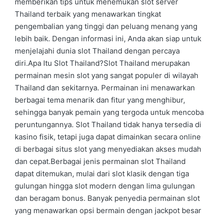
memberikan tips untuk menemukan slot server
Thailand terbaik yang menawarkan tingkat
pengembalian yang tinggi dan peluang menang yang
lebih baik. Dengan informasi ini, Anda akan siap untuk
menjelajahi dunia slot Thailand dengan percaya
diri.Apa Itu Slot Thailand?Slot Thailand merupakan
permainan mesin slot yang sangat populer di wilayah
Thailand dan sekitarnya. Permainan ini menawarkan
berbagai tema menarik dan fitur yang menghibur,
sehingga banyak pemain yang tergoda untuk mencoba
peruntungannya. Slot Thailand tidak hanya tersedia di
kasino fisik, tetapi juga dapat dimainkan secara online
di berbagai situs slot yang menyediakan akses mudah
dan cepat.Berbagai jenis permainan slot Thailand
dapat ditemukan, mulai dari slot klasik dengan tiga
gulungan hingga slot modern dengan lima gulungan
dan beragam bonus. Banyak penyedia permainan slot
yang menawarkan opsi bermain dengan jackpot besar