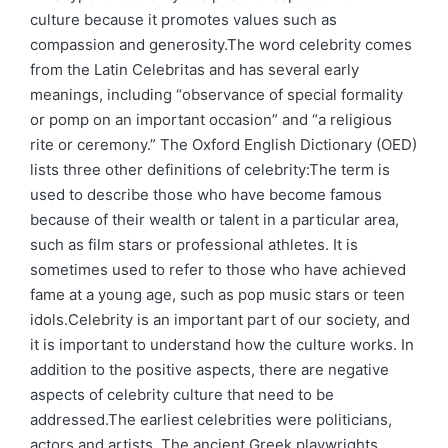
culture because it promotes values such as
compassion and generosity.The word celebrity comes
from the Latin Celebritas and has several early
meanings, including “observance of special formality
or pomp on an important occasion” and “a religious
rite or ceremony.” The Oxford English Dictionary (OED)
lists three other definitions of celebrity:The term is
used to describe those who have become famous
because of their wealth or talent in a particular area,
such as film stars or professional athletes. It is
sometimes used to refer to those who have achieved
fame at a young age, such as pop music stars or teen
idols.Celebrity is an important part of our society, and
it is important to understand how the culture works. In
addition to the positive aspects, there are negative
aspects of celebrity culture that need to be
addressed.The earliest celebrities were politicians,
actors and artists. The ancient Greek playwrights