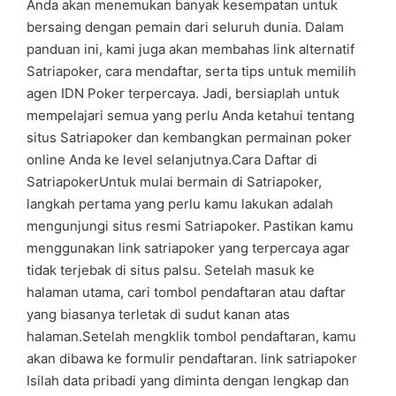
Anda akan menemukan banyak kesempatan untuk
bersaing dengan pemain dari seluruh dunia. Dalam
panduan ini, kami juga akan membahas link alternatif
Satriapoker, cara mendaftar, serta tips untuk memilih
agen IDN Poker terpercaya. Jadi, bersiaplah untuk
mempelajari semua yang perlu Anda ketahui tentang
situs Satriapoker dan kembangkan permainan poker
online Anda ke level selanjutnya.Cara Daftar di
SatriapokerUntuk mulai bermain di Satriapoker,
langkah pertama yang perlu kamu lakukan adalah
mengunjungi situs resmi Satriapoker. Pastikan kamu
menggunakan link satriapoker yang terpercaya agar
tidak terjebak di situs palsu. Setelah masuk ke
halaman utama, cari tombol pendaftaran atau daftar
yang biasanya terletak di sudut kanan atas
halaman.Setelah mengklik tombol pendaftaran, kamu
akan dibawa ke formulir pendaftaran. link satriapoker
Isilah data pribadi yang diminta dengan lengkap dan