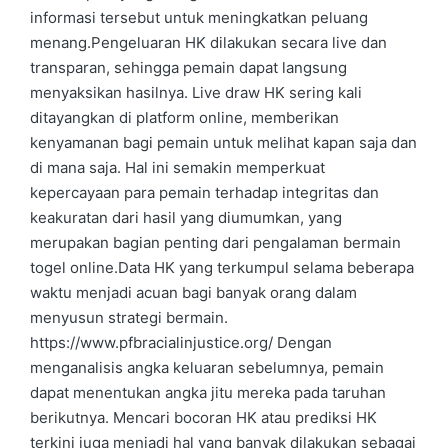
informasi tersebut untuk meningkatkan peluang
menang.Pengeluaran HK dilakukan secara live dan
transparan, sehingga pemain dapat langsung
menyaksikan hasilnya. Live draw HK sering kali
ditayangkan di platform online, memberikan
kenyamanan bagi pemain untuk melihat kapan saja dan
di mana saja. Hal ini semakin memperkuat
kepercayaan para pemain terhadap integritas dan
keakuratan dari hasil yang diumumkan, yang
merupakan bagian penting dari pengalaman bermain
togel online.Data HK yang terkumpul selama beberapa
waktu menjadi acuan bagi banyak orang dalam
menyusun strategi bermain.
https://www.pfbracialinjustice.org/ Dengan
menganalisis angka keluaran sebelumnya, pemain
dapat menentukan angka jitu mereka pada taruhan
berikutnya. Mencari bocoran HK atau prediksi HK
terkini juga menjadi hal yang banyak dilakukan sebagai