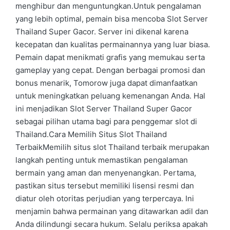
menghibur dan menguntungkan.Untuk pengalaman
yang lebih optimal, pemain bisa mencoba Slot Server
Thailand Super Gacor. Server ini dikenal karena
kecepatan dan kualitas permainannya yang luar biasa.
Pemain dapat menikmati grafis yang memukau serta
gameplay yang cepat. Dengan berbagai promosi dan
bonus menarik, Tomorow juga dapat dimanfaatkan
untuk meningkatkan peluang kemenangan Anda. Hal
ini menjadikan Slot Server Thailand Super Gacor
sebagai pilihan utama bagi para penggemar slot di
Thailand.Cara Memilih Situs Slot Thailand
TerbaikMemilih situs slot Thailand terbaik merupakan
langkah penting untuk memastikan pengalaman
bermain yang aman dan menyenangkan. Pertama,
pastikan situs tersebut memiliki lisensi resmi dan
diatur oleh otoritas perjudian yang terpercaya. Ini
menjamin bahwa permainan yang ditawarkan adil dan
Anda dilindungi secara hukum. Selalu periksa apakah