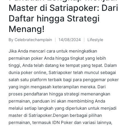
Master di Satriapoker: Dari
Daftar hingga Strategi
Menang!
By
Celebratechamplain
14/08/2024
Lifestyle
Posted
Posted
by
in
Jika Anda mencari cara untuk meningkatkan
permainan poker Anda hingga tingkat yang lebih
tinggi, Anda telah datang ke tempat yang tepat. Dalam
dunia poker online, Satriapoker telah muncul sebagai
salah satu platform terbaik bagi para penggemar poker
yang ingin mengasah keterampilan mereka. Dari
proses pendaftaran hingga strategi memenangkan
permainan, panduan ini akan membimbing Anda
melalui setiap langkah yang diperlukan untuk menjadi
master di Satriapoker.Dengan berbagai pilihan
permainan, termasuk IDN Poker dan variasi lainnya,