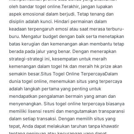
oleh bandar togel online.Terakhir, jangan lupakan
aspek emosional dalam berjudi. Tetap tenang dan
disiplin adalah kunci. Hindari permainan dalam
keadaan terpengaruh emosi atau saat merasa terburu-
buru. Mengatur budget dengan baik serta menetapkan
batas kerugian dan kemenangan akan membantu tetap
berada pada jalur yang benar. Dengan menerapkan
strategi-strategi ini, kesempatan untuk meraih
kemenangan dalam togel hk dan meraih hk prize akan
semakin besar.Situs Togel Online TerpercayaDalam
dunia togel online, menemukan situs yang terpercaya
adalah langkah pertama yang penting untuk
mendapatkan pengalaman bermain yang aman dan
menyenangkan. Situs togel online terpercaya biasanya
memiliki lisensi resmi dan mengutamakan transparansi
dalam setiap transaksi. Dengan memilih situs yang
tepat, Anda dapat melakukan taruhan tanpa khawatir
tentang penipuan atau kecurangan yang dapat