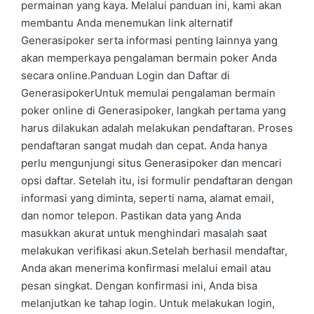
permainan yang kaya. Melalui panduan ini, kami akan
membantu Anda menemukan link alternatif
Generasipoker serta informasi penting lainnya yang
akan memperkaya pengalaman bermain poker Anda
secara online.Panduan Login dan Daftar di
GenerasipokerUntuk memulai pengalaman bermain
poker online di Generasipoker, langkah pertama yang
harus dilakukan adalah melakukan pendaftaran. Proses
pendaftaran sangat mudah dan cepat. Anda hanya
perlu mengunjungi situs Generasipoker dan mencari
opsi daftar. Setelah itu, isi formulir pendaftaran dengan
informasi yang diminta, seperti nama, alamat email,
dan nomor telepon. Pastikan data yang Anda
masukkan akurat untuk menghindari masalah saat
melakukan verifikasi akun.Setelah berhasil mendaftar,
Anda akan menerima konfirmasi melalui email atau
pesan singkat. Dengan konfirmasi ini, Anda bisa
melanjutkan ke tahap login. Untuk melakukan login,