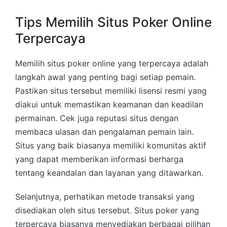
Tips Memilih Situs Poker Online
Terpercaya
Memilih situs poker online yang terpercaya adalah
langkah awal yang penting bagi setiap pemain.
Pastikan situs tersebut memiliki lisensi resmi yang
diakui untuk memastikan keamanan dan keadilan
permainan. Cek juga reputasi situs dengan
membaca ulasan dan pengalaman pemain lain.
Situs yang baik biasanya memiliki komunitas aktif
yang dapat memberikan informasi berharga
tentang keandalan dan layanan yang ditawarkan.
Selanjutnya, perhatikan metode transaksi yang
disediakan oleh situs tersebut. Situs poker yang
terpercaya biasanya menyediakan berbagai pilihan