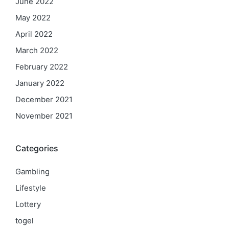
June 2022
May 2022
April 2022
March 2022
February 2022
January 2022
December 2021
November 2021
Categories
Gambling
Lifestyle
Lottery
togel