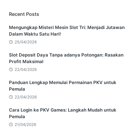
Recent Posts
Mengungkap Misteri Mesin Slot Tri: Menjadi Jutawan
Dalam Waktu Satu Hari!
25/04/2026
Slot Deposit Daya Tanpa adanya Potongan: Rasakan
Profit Maksimal
22/04/2026
Panduan Lengkap Memulai Permainan PKV untuk
Pemula
22/04/2026
Cara Login ke PKV Games: Langkah Mudah untuk
Pemula
21/04/2026