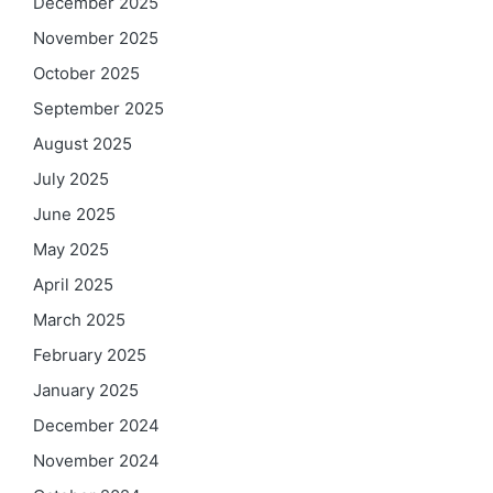
December 2025
November 2025
October 2025
September 2025
August 2025
July 2025
June 2025
May 2025
April 2025
March 2025
February 2025
January 2025
December 2024
November 2024