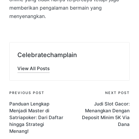
memberikan pengalaman bermain yang
menyenangkan.
Celebratechamplain
View All Posts
Post
PREVIOUS POST
NEXT POST
Panduan Lengkap
Judi Slot Gacor:
navigation
Menjadi Master di
Menangkan Dengan
Satriapoker: Dari Daftar
Deposit Minim 5K Via
hingga Strategi
Dana
Menang!