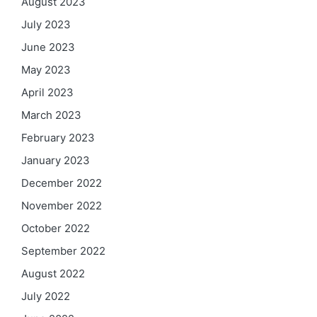
August 2023
July 2023
June 2023
May 2023
April 2023
March 2023
February 2023
January 2023
December 2022
November 2022
October 2022
September 2022
August 2022
July 2022