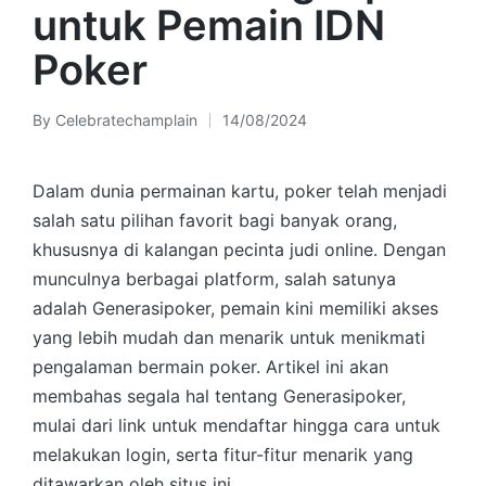
untuk Pemain IDN
Poker
By
Celebratechamplain
14/08/2024
Posted
by
Dalam dunia permainan kartu, poker telah menjadi
salah satu pilihan favorit bagi banyak orang,
khususnya di kalangan pecinta judi online. Dengan
munculnya berbagai platform, salah satunya
adalah Generasipoker, pemain kini memiliki akses
yang lebih mudah dan menarik untuk menikmati
pengalaman bermain poker. Artikel ini akan
membahas segala hal tentang Generasipoker,
mulai dari link untuk mendaftar hingga cara untuk
melakukan login, serta fitur-fitur menarik yang
ditawarkan oleh situs ini.