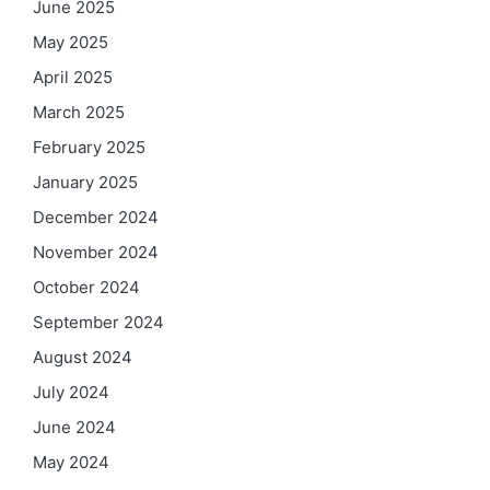
June 2025
May 2025
April 2025
March 2025
February 2025
January 2025
December 2024
November 2024
October 2024
September 2024
August 2024
July 2024
June 2024
May 2024