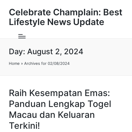
Celebrate Champlain: Best
Lifestyle News Update
Day:
August 2, 2024
Home
»
Archives for 02/08/2024
Raih Kesempatan Emas:
Panduan Lengkap Togel
Macau dan Keluaran
Terkini!