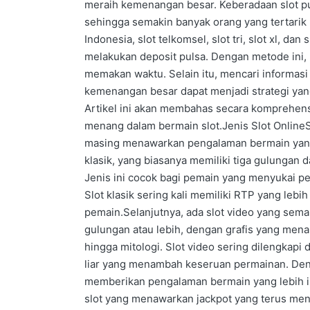
meraih kemenangan besar. Keberadaan slot p
sehingga semakin banyak orang yang tertarik
Indonesia, slot telkomsel, slot tri, slot xl, da
melakukan deposit pulsa. Dengan metode ini, 
memakan waktu. Selain itu, mencari informasi
kemenangan besar dapat menjadi strategi ya
Artikel ini akan membahas secara komprehensif 
menang dalam bermain slot.Jenis Slot OnlineS
masing menawarkan pengalaman bermain yang u
klasik, yang biasanya memiliki tiga gulungan 
Jenis ini cocok bagi pemain yang menyukai 
Slot klasik sering kali memiliki RTP yang leb
pemain.Selanjutnya, ada slot video yang semak
gulungan atau lebih, dengan grafis yang menar
hingga mitologi. Slot video sering dilengkapi 
liar yang menambah keseruan permainan. Denga
memberikan pengalaman bermain yang lebih im
slot yang menawarkan jackpot yang terus men