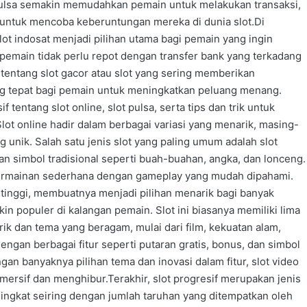
ulsa semakin memudahkan pemain untuk melakukan transaksi,
 untuk mencoba keberuntungan mereka di dunia slot.Di
n slot indosat menjadi pilihan utama bagi pemain yang ingin
pemain tidak perlu repot dengan transfer bank yang terkadang
 tentang slot gacor atau slot yang sering memberikan
ng tepat bagi pemain untuk meningkatkan peluang menang.
tentang slot online, slot pulsa, serta tips dan trik untuk
lot online hadir dalam berbagai variasi yang menarik, masing-
nik. Salah satu jenis slot yang paling umum adalah slot
dan simbol tradisional seperti buah-buahan, angka, dan lonceng.
permainan sederhana dengan gameplay yang mudah dipahami.
ih tinggi, membuatnya menjadi pilihan menarik bagi banyak
in populer di kalangan pemain. Slot ini biasanya memiliki lima
ik dan tema yang beragam, mulai dari film, kekuatan alam,
dengan berbagai fitur seperti putaran gratis, bonus, dan simbol
n banyaknya pilihan tema dan inovasi dalam fitur, slot video
ersif dan menghibur.Terakhir, slot progresif merupakan jenis
ingkat seiring dengan jumlah taruhan yang ditempatkan oleh