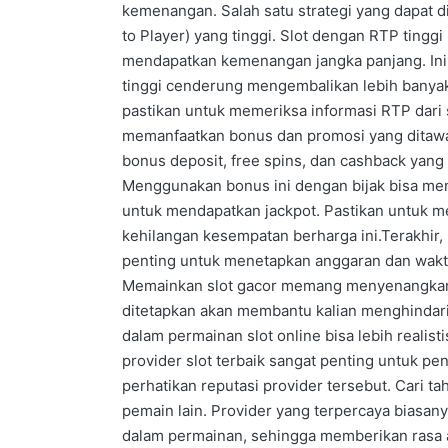
kemenangan. Salah satu strategi yang dapat d
to Player) yang tinggi. Slot dengan RTP tingg
mendapatkan kemenangan jangka panjang. Ini 
tinggi cenderung mengembalikan lebih banya
pastikan untuk memeriksa informasi RTP dari s
memanfaatkan bonus dan promosi yang ditawark
bonus deposit, free spins, dan cashback yang
Menggunakan bonus ini dengan bijak bisa me
untuk mendapatkan jackpot. Pastikan untuk me
kehilangan kesempatan berharga ini.Terakhir,
penting untuk menetapkan anggaran dan waktu
Memainkan slot gacor memang menyenangkan, t
ditetapkan akan membantu kalian menghindar
dalam permainan slot online bisa lebih realis
provider slot terbaik sangat penting untuk 
perhatikan reputasi provider tersebut. Cari ta
pemain lain. Provider yang terpercaya biasa
dalam permainan, sehingga memberikan rasa a