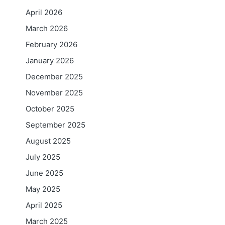
April 2026
March 2026
February 2026
January 2026
December 2025
November 2025
October 2025
September 2025
August 2025
July 2025
June 2025
May 2025
April 2025
March 2025