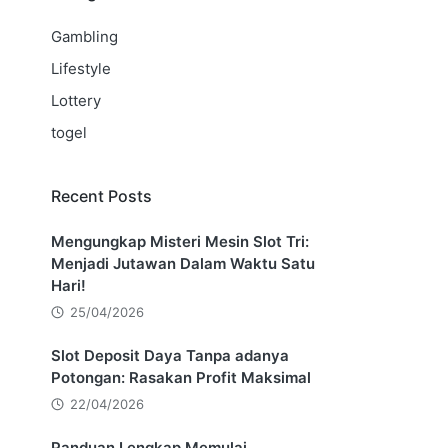
Gambling
Lifestyle
Lottery
togel
Recent Posts
Mengungkap Misteri Mesin Slot Tri:
Menjadi Jutawan Dalam Waktu Satu
Hari!
25/04/2026
Slot Deposit Daya Tanpa adanya
Potongan: Rasakan Profit Maksimal
22/04/2026
Panduan Lengkap Memulai