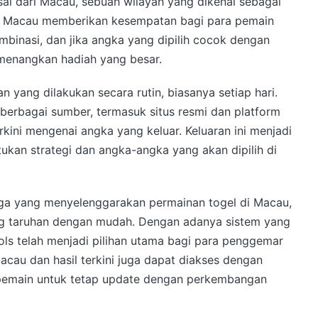
sal dari Macau, sebuah wilayah yang dikenal sebagai
gel Macau memberikan kesempatan bagi para pemain
mbinasi, dan jika angka yang dipilih cocok dengan
emenangkan hadiah yang besar.
 yang dilakukan secara rutin, biasanya setiap hari.
i berbagai sumber, termasuk situs resmi dan platform
kini mengenai angka yang keluar. Keluaran ini menjadi
kan strategi dan angka-angka yang akan dipilih di
ga yang menyelenggarakan permainan togel di Macau,
g taruhan dengan mudah. Dengan adanya sistem yang
ls telah menjadi pilihan utama bagi para penggemar
Macau dan hasil terkini juga dapat diakses dengan
pemain untuk tetap update dengan perkembangan