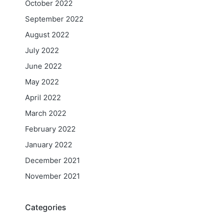
October 2022
September 2022
August 2022
July 2022
June 2022
May 2022
April 2022
March 2022
February 2022
January 2022
December 2021
November 2021
Categories