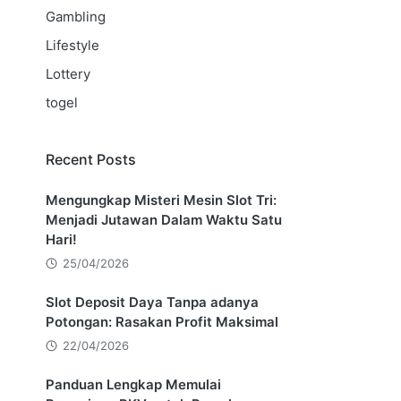
Gambling
Lifestyle
Lottery
togel
Recent Posts
Mengungkap Misteri Mesin Slot Tri:
Menjadi Jutawan Dalam Waktu Satu
Hari!
25/04/2026
Slot Deposit Daya Tanpa adanya
Potongan: Rasakan Profit Maksimal
22/04/2026
Panduan Lengkap Memulai