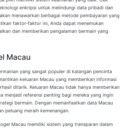
knologi enkripsi untuk melindungi data pribadi dan
ga akan menawarkan berbagai metode pembayaran yang
kan faktor-faktor ini, Anda dapat menemukan
ndalkan dan memberikan pengalaman bermain yang
el Macau
rmainan yang sangat populer di kalangan pencinta
menantikan keluaran Macau yang memberikan informasi
hasil ditarik. Keluaran Macau tidak hanya memberikan
a menjadi referensi penting bagi mereka yang ingin
trategi bermain. Dengan memanfaatkan data Macau
an peluang meraih kemenangan.
ogel Macau memiliki sistem yang transparan dalam