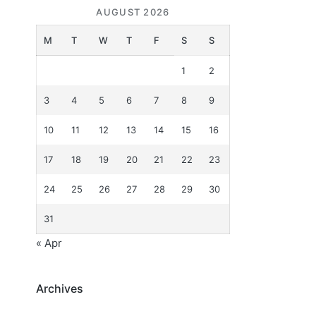
AUGUST 2026
M
T
W
T
F
S
S
1
2
3
4
5
6
7
8
9
10
11
12
13
14
15
16
17
18
19
20
21
22
23
24
25
26
27
28
29
30
31
« Apr
Archives