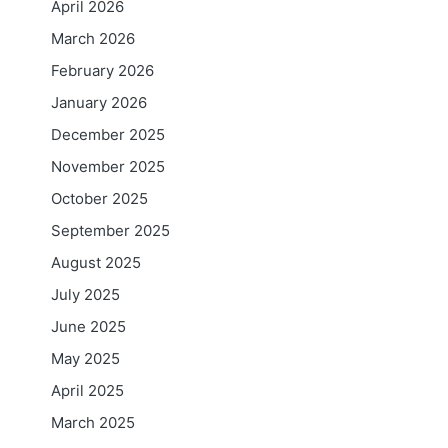
April 2026
March 2026
February 2026
January 2026
December 2025
November 2025
October 2025
September 2025
August 2025
July 2025
June 2025
May 2025
April 2025
March 2025