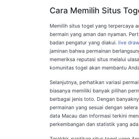
Cara Memilih Situs Tog
Memilih situs togel yang terpercaya
bermain yang aman dan nyaman. Pertama
badan pengatur yang diakui.
live dra
jaminan bahwa permainan berlangsung s
memeriksa reputasi situs melalui ula
komunitas togel akan membantu Anda 
Selanjutnya, perhatikan variasi perma
biasanya memiliki banyak pilihan per
berbagai jenis toto. Dengan banyakn
permainan yang sesuai dengan selera A
data Macau dan informasi terkini men
perkembangan dan statistik yang ada
Terakhir, pastikan situs togel yang A