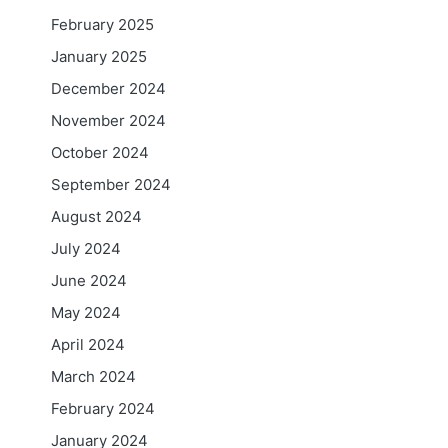
February 2025
January 2025
December 2024
November 2024
October 2024
September 2024
August 2024
July 2024
June 2024
May 2024
April 2024
March 2024
February 2024
January 2024