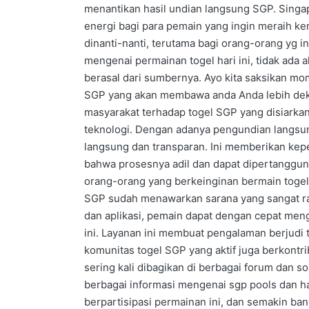
menantikan hasil undian langsung SGP. Sing
energi bagi para pemain yang ingin meraih ke
dinanti-nanti, terutama bagi orang-orang yg ingi
mengenai permainan togel hari ini, tidak ada
berasal dari sumbernya. Ayo kita saksikan m
SGP yang akan membawa anda Anda lebih deka
masyarakat terhadap togel SGP yang disiarka
teknologi. Dengan adanya pengundian langsun
langsung dan transparan. Ini memberikan kep
bahwa prosesnya adil dan dapat dipertanggung
orang-orang yang berkeinginan bermain togel S
SGP sudah menawarkan sarana yang sangat r
dan aplikasi, pemain dapat dengan cepat meng
ini. Layanan ini membuat pengalaman berjudi 
komunitas togel SGP yang aktif juga berkontri
sering kali dibagikan di berbagai forum dan s
berbagai informasi mengenai sgp pools dan 
berpartisipasi permainan ini, dan semakin b