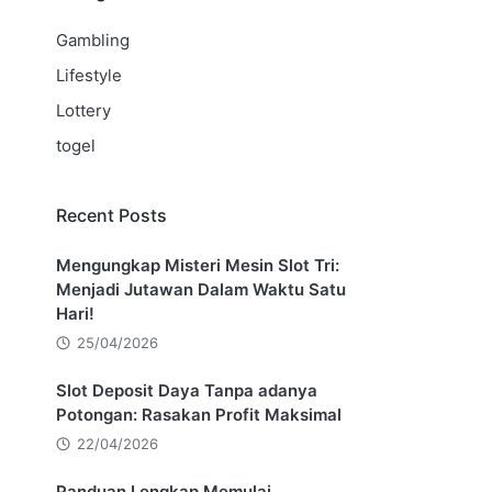
Gambling
Lifestyle
Lottery
togel
Recent Posts
Mengungkap Misteri Mesin Slot Tri:
Menjadi Jutawan Dalam Waktu Satu
Hari!
25/04/2026
Slot Deposit Daya Tanpa adanya
Potongan: Rasakan Profit Maksimal
22/04/2026
Panduan Lengkap Memulai