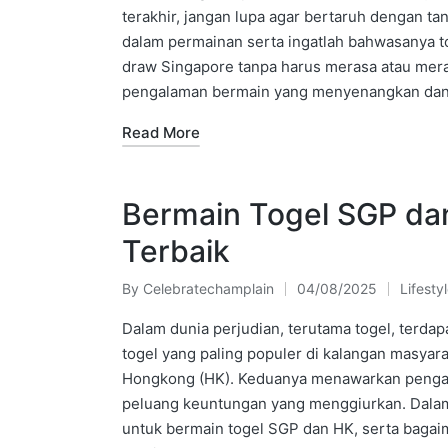
terakhir, jangan lupa agar bertaruh dengan t
dalam permainan serta ingatlah bahwasanya t
draw Singapore tanpa harus merasa atau mera
pengalaman bermain yang menyenangkan dan 
Read More
Bermain Togel SGP da
Terbaik
By
Celebratechamplain
04/08/2025
Lifesty
Posted
Posted
by
in
Dalam dunia perjudian, terutama togel, terdap
togel yang paling populer di kalangan masyar
Hongkong (HK). Keduanya menawarkan penga
peluang keuntungan yang menggiurkan. Dalam a
untuk bermain togel SGP dan HK, serta baga