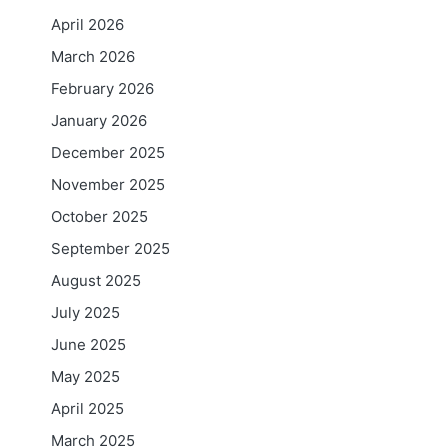
April 2026
March 2026
February 2026
January 2026
December 2025
November 2025
October 2025
September 2025
August 2025
July 2025
June 2025
May 2025
April 2025
March 2025