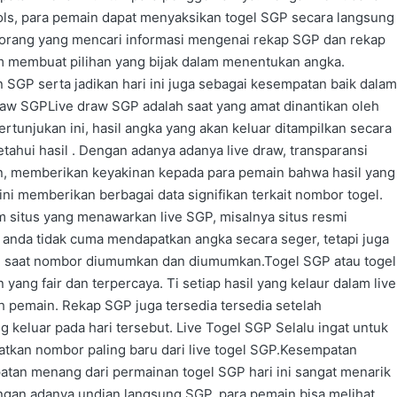
ools, para pemain dapat menyaksikan togel SGP secara langsung
 orang yang mencari informasi mengenai rekap SGP dan rekap
 membuat pilihan yang bijak dalam menentukan angka.
 SGP serta jadikan hari ini juga sebagai kesempatan baik dalam
aw SGPLive draw SGP adalah saat yang amat dinantikan oleh
ertunjukan ini, hasil angka yang akan keluar ditampilkan secara
tahui hasil . Dengan adanya adanya live draw, transparansi
n, memberikan keyakinan kepada para pemain bahwa hasil yang
 ini memberikan berbagai data signifikan terkait nombor togel.
 situs yang menawarkan live SGP, misalnya situs resmi
 anda tidak cuma mendapatkan angka secara seger, tetapi juga
 saat nombor diumumkan dan diumumkan.Togel SGP atau togel
ng fair dan terpercaya. Ti setiap hasil yang kelaur dalam live
pemain. Rekap SGP juga tersedia tersedia setelah
 keluar pada hari tersebut. Live Togel SGP Selalu ingat untuk
atkan nombor paling baru dari live togel SGP.Kesempatan
tan menang dari permainan togel SGP hari ini sangat menarik
gan adanya undian langsung SGP, para pemain bisa melihat