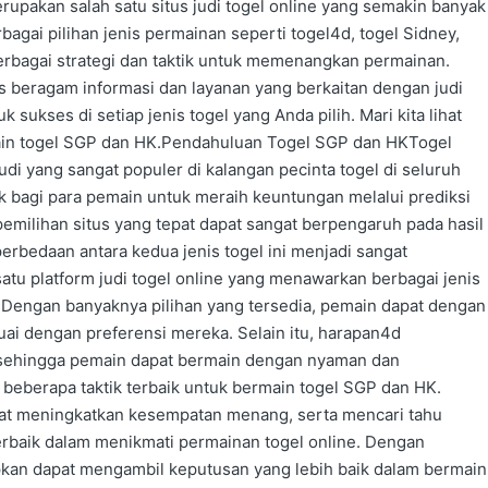
akan salah satu situs judi togel online yang semakin banyak
rbagai pilihan jenis permainan seperti togel4d, togel Sidney,
rbagai strategi dan taktik untuk memenangkan permainan.
s beragam informasi dan layanan yang berkaitan dengan judi
k sukses di setiap jenis togel yang Anda pilih. Mari kita lihat
rmain togel SGP dan HK.Pendahuluan Togel SGP dan HKTogel
i yang sangat populer di kalangan pecinta togel di seluruh
bagi para pemain untuk meraih keuntungan melalui prediksi
pemilihan situs yang tepat dapat sangat berpengaruh pada hasil
erbedaan antara kedua jenis togel ini menjadi sangat
atu platform judi togel online yang menawarkan berbagai jenis
 Dengan banyaknya pilihan yang tersedia, pemain dapat dengan
i dengan preferensi mereka. Selain itu, harapan4d
 sehingga pemain dapat bermain dengan nyaman dan
s beberapa taktik terbaik untuk bermain togel SGP dan HK.
apat meningkatkan kesempatan menang, serta mencari tahu
erbaik dalam menikmati permainan togel online. Dengan
kan dapat mengambil keputusan yang lebih baik dalam bermain