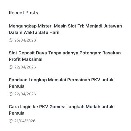
Recent Posts
Mengungkap Misteri Mesin Slot Tri: Menjadi Jutawan
Dalam Waktu Satu Hari!
25/04/2026
Slot Deposit Daya Tanpa adanya Potongan: Rasakan
Profit Maksimal
22/04/2026
Panduan Lengkap Memulai Permainan PKV untuk
Pemula
22/04/2026
Cara Login ke PKV Games: Langkah Mudah untuk
Pemula
21/04/2026