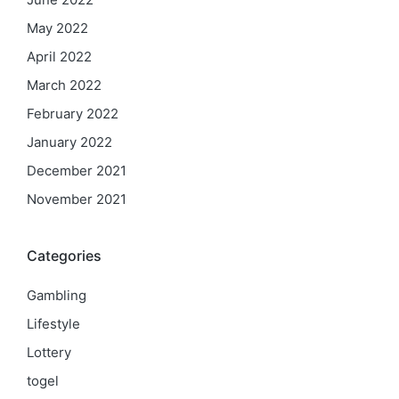
May 2022
April 2022
March 2022
February 2022
January 2022
December 2021
November 2021
Categories
Gambling
Lifestyle
Lottery
togel