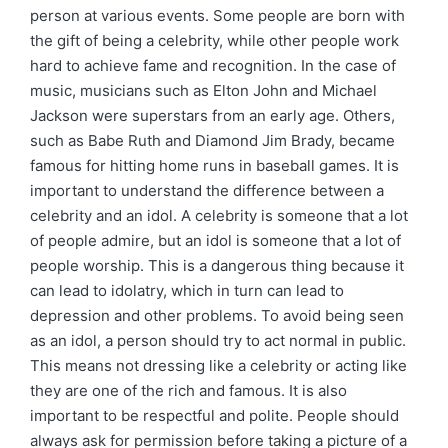
person at various events. Some people are born with
the gift of being a celebrity, while other people work
hard to achieve fame and recognition. In the case of
music, musicians such as Elton John and Michael
Jackson were superstars from an early age. Others,
such as Babe Ruth and Diamond Jim Brady, became
famous for hitting home runs in baseball games. It is
important to understand the difference between a
celebrity and an idol. A celebrity is someone that a lot
of people admire, but an idol is someone that a lot of
people worship. This is a dangerous thing because it
can lead to idolatry, which in turn can lead to
depression and other problems. To avoid being seen
as an idol, a person should try to act normal in public.
This means not dressing like a celebrity or acting like
they are one of the rich and famous. It is also
important to be respectful and polite. People should
always ask for permission before taking a picture of a