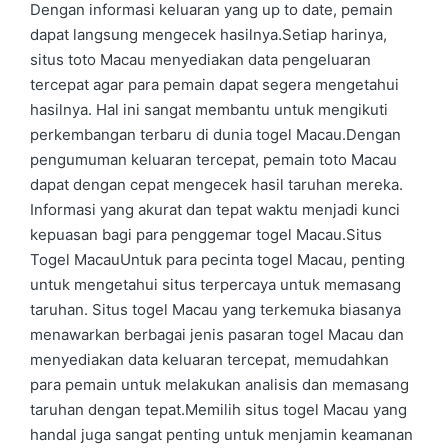
Dengan informasi keluaran yang up to date, pemain
dapat langsung mengecek hasilnya.Setiap harinya,
situs toto Macau menyediakan data pengeluaran
tercepat agar para pemain dapat segera mengetahui
hasilnya. Hal ini sangat membantu untuk mengikuti
perkembangan terbaru di dunia togel Macau.Dengan
pengumuman keluaran tercepat, pemain toto Macau
dapat dengan cepat mengecek hasil taruhan mereka.
Informasi yang akurat dan tepat waktu menjadi kunci
kepuasan bagi para penggemar togel Macau.Situs
Togel MacauUntuk para pecinta togel Macau, penting
untuk mengetahui situs terpercaya untuk memasang
taruhan. Situs togel Macau yang terkemuka biasanya
menawarkan berbagai jenis pasaran togel Macau dan
menyediakan data keluaran tercepat, memudahkan
para pemain untuk melakukan analisis dan memasang
taruhan dengan tepat.Memilih situs togel Macau yang
handal juga sangat penting untuk menjamin keamanan