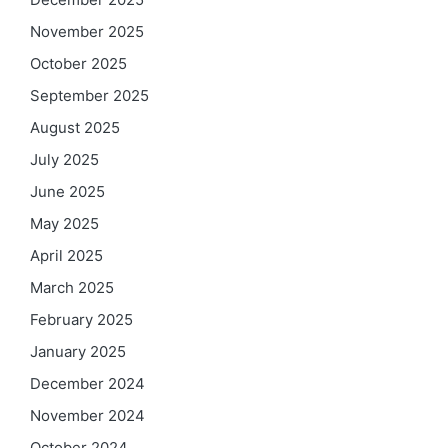
November 2025
October 2025
September 2025
August 2025
July 2025
June 2025
May 2025
April 2025
March 2025
February 2025
January 2025
December 2024
November 2024
October 2024