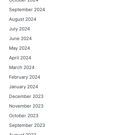
September 2024
August 2024
July 2024
June 2024
May 2024
April 2024
March 2024
February 2024
January 2024
December 2023
November 2023
October 2023
September 2023
August 2023