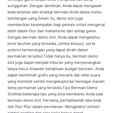
sungguhan. Dengan demikian, Anda dapat mengasah
keterampilan dan strategi bermain Anda tanpa resiko
kehilangan uang.Selain itu, demo slot juga
memberikan kesempatan bagi pemain untuk mengenal
lebih dalam fitur dan mekanisme dari setiap game.
Dengan bermain demo slot, Anda dapat mengetahui
jenis taruhan yang tersedia, simbol khusus, serta
potensi kemenangan yang dapat diraih dalam
permainan tersebut.Tidak hanya itu, bermain demo
slot juga dapat menjadi hiburan yang menyenangkan
tanpa harus khawatir kehabisan budget bermain. Anda
dapat menikmati grafis yang menarik dan efek suara
yang memikat sambil mengeksplorasi berbagai macam
tema permainan yang tersedia.Tips Bermain Demo
SlotAda beberapa tips yang bisa membantu Anda saat
bermain demo slot. Pertama, perhatikanlah tata letak
dan fitur-fitur dalam permainan. Mengetahui simbol-
simbol penting dan cara kerja bonus dapat