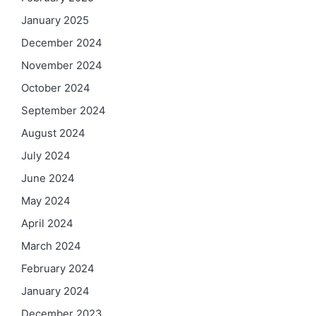
January 2025
December 2024
November 2024
October 2024
September 2024
August 2024
July 2024
June 2024
May 2024
April 2024
March 2024
February 2024
January 2024
December 2023