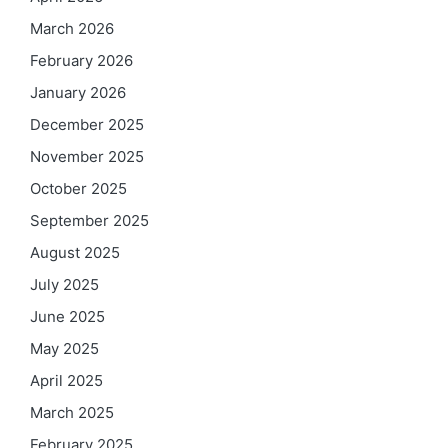
March 2026
February 2026
January 2026
December 2025
November 2025
October 2025
September 2025
August 2025
July 2025
June 2025
May 2025
April 2025
March 2025
February 2025