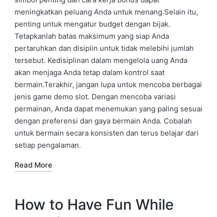
meningkatkan peluang Anda untuk menang.Selain itu,
penting untuk mengatur budget dengan bijak.
Tetapkanlah batas maksimum yang siap Anda
pertaruhkan dan disiplin untuk tidak melebihi jumlah
tersebut. Kedisiplinan dalam mengelola uang Anda
akan menjaga Anda tetap dalam kontrol saat
bermain.Terakhir, jangan lupa untuk mencoba berbagai
jenis game demo slot. Dengan mencoba variasi
permainan, Anda dapat menemukan yang paling sesuai
dengan preferensi dan gaya bermain Anda. Cobalah
untuk bermain secara konsisten dan terus belajar dari
setiap pengalaman.
Read More
How to Have Fun While