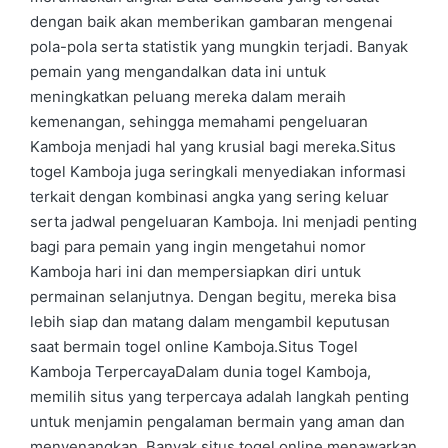
dengan baik akan memberikan gambaran mengenai
pola-pola serta statistik yang mungkin terjadi. Banyak
pemain yang mengandalkan data ini untuk
meningkatkan peluang mereka dalam meraih
kemenangan, sehingga memahami pengeluaran
Kamboja menjadi hal yang krusial bagi mereka.Situs
togel Kamboja juga seringkali menyediakan informasi
terkait dengan kombinasi angka yang sering keluar
serta jadwal pengeluaran Kamboja. Ini menjadi penting
bagi para pemain yang ingin mengetahui nomor
Kamboja hari ini dan mempersiapkan diri untuk
permainan selanjutnya. Dengan begitu, mereka bisa
lebih siap dan matang dalam mengambil keputusan
saat bermain togel online Kamboja.Situs Togel
Kamboja TerpercayaDalam dunia togel Kamboja,
memilih situs yang terpercaya adalah langkah penting
untuk menjamin pengalaman bermain yang aman dan
menyenangkan. Banyak situs togel online menawarkan