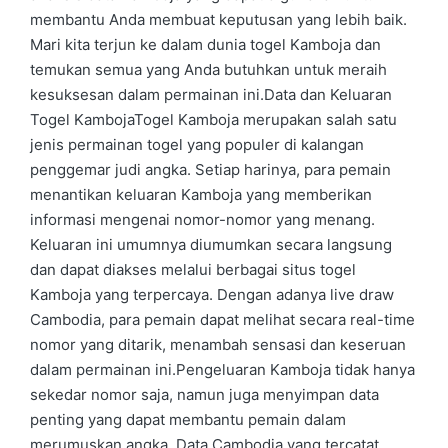
membantu Anda membuat keputusan yang lebih baik.
Mari kita terjun ke dalam dunia togel Kamboja dan
temukan semua yang Anda butuhkan untuk meraih
kesuksesan dalam permainan ini.Data dan Keluaran
Togel KambojaTogel Kamboja merupakan salah satu
jenis permainan togel yang populer di kalangan
penggemar judi angka. Setiap harinya, para pemain
menantikan keluaran Kamboja yang memberikan
informasi mengenai nomor-nomor yang menang.
Keluaran ini umumnya diumumkan secara langsung
dan dapat diakses melalui berbagai situs togel
Kamboja yang terpercaya. Dengan adanya live draw
Cambodia, para pemain dapat melihat secara real-time
nomor yang ditarik, menambah sensasi dan keseruan
dalam permainan ini.Pengeluaran Kamboja tidak hanya
sekedar nomor saja, namun juga menyimpan data
penting yang dapat membantu pemain dalam
merumuskan angka. Data Cambodia yang tercatat