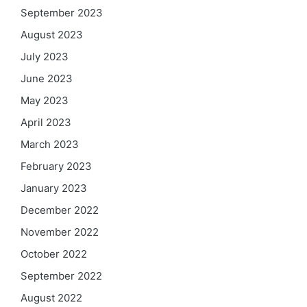
September 2023
August 2023
July 2023
June 2023
May 2023
April 2023
March 2023
February 2023
January 2023
December 2022
November 2022
October 2022
September 2022
August 2022