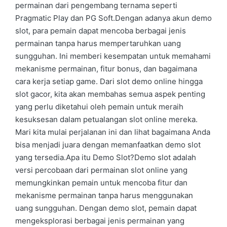
permainan dari pengembang ternama seperti
Pragmatic Play dan PG Soft.Dengan adanya akun demo
slot, para pemain dapat mencoba berbagai jenis
permainan tanpa harus mempertaruhkan uang
sungguhan. Ini memberi kesempatan untuk memahami
mekanisme permainan, fitur bonus, dan bagaimana
cara kerja setiap game. Dari slot demo online hingga
slot gacor, kita akan membahas semua aspek penting
yang perlu diketahui oleh pemain untuk meraih
kesuksesan dalam petualangan slot online mereka.
Mari kita mulai perjalanan ini dan lihat bagaimana Anda
bisa menjadi juara dengan memanfaatkan demo slot
yang tersedia.Apa itu Demo Slot?Demo slot adalah
versi percobaan dari permainan slot online yang
memungkinkan pemain untuk mencoba fitur dan
mekanisme permainan tanpa harus menggunakan
uang sungguhan. Dengan demo slot, pemain dapat
mengeksplorasi berbagai jenis permainan yang