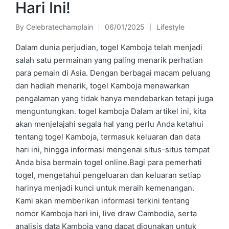
Hari Ini!
By
Celebratechamplain
06/01/2025
Lifestyle
Posted
Posted
by
in
Dalam dunia perjudian, togel Kamboja telah menjadi
salah satu permainan yang paling menarik perhatian
para pemain di Asia. Dengan berbagai macam peluang
dan hadiah menarik, togel Kamboja menawarkan
pengalaman yang tidak hanya mendebarkan tetapi juga
menguntungkan. togel kamboja Dalam artikel ini, kita
akan menjelajahi segala hal yang perlu Anda ketahui
tentang togel Kamboja, termasuk keluaran dan data
hari ini, hingga informasi mengenai situs-situs tempat
Anda bisa bermain togel online.Bagi para pemerhati
togel, mengetahui pengeluaran dan keluaran setiap
harinya menjadi kunci untuk meraih kemenangan.
Kami akan memberikan informasi terkini tentang
nomor Kamboja hari ini, live draw Cambodia, serta
analisis data Kamboja yang dapat digunakan untuk