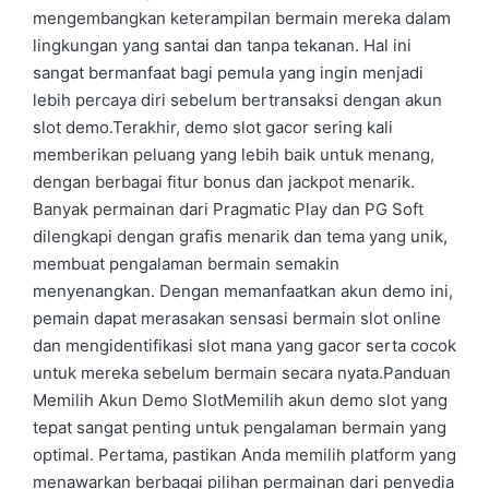
mengembangkan keterampilan bermain mereka dalam
lingkungan yang santai dan tanpa tekanan. Hal ini
sangat bermanfaat bagi pemula yang ingin menjadi
lebih percaya diri sebelum bertransaksi dengan akun
slot demo.Terakhir, demo slot gacor sering kali
memberikan peluang yang lebih baik untuk menang,
dengan berbagai fitur bonus dan jackpot menarik.
Banyak permainan dari Pragmatic Play dan PG Soft
dilengkapi dengan grafis menarik dan tema yang unik,
membuat pengalaman bermain semakin
menyenangkan. Dengan memanfaatkan akun demo ini,
pemain dapat merasakan sensasi bermain slot online
dan mengidentifikasi slot mana yang gacor serta cocok
untuk mereka sebelum bermain secara nyata.Panduan
Memilih Akun Demo SlotMemilih akun demo slot yang
tepat sangat penting untuk pengalaman bermain yang
optimal. Pertama, pastikan Anda memilih platform yang
menawarkan berbagai pilihan permainan dari penyedia