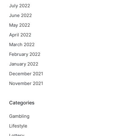
July 2022
June 2022
May 2022
April 2022
March 2022
February 2022
January 2022
December 2021
November 2021
Categories
Gambling
Lifestyle
Lottery