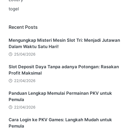
togel
Recent Posts
Mengungkap Misteri Mesin Slot Tri: Menjadi Jutawan
Dalam Waktu Satu Hari!
25/04/2026
Slot Deposit Daya Tanpa adanya Potongan: Rasakan
Profit Maksimal
22/04/2026
Panduan Lengkap Memulai Permainan PKV untuk
Pemula
22/04/2026
Cara Login ke PKV Games: Langkah Mudah untuk
Pemula