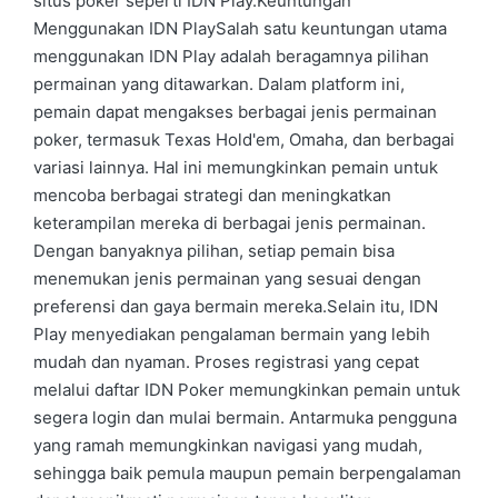
situs poker seperti IDN Play.Keuntungan
Menggunakan IDN PlaySalah satu keuntungan utama
menggunakan IDN Play adalah beragamnya pilihan
permainan yang ditawarkan. Dalam platform ini,
pemain dapat mengakses berbagai jenis permainan
poker, termasuk Texas Hold'em, Omaha, dan berbagai
variasi lainnya. Hal ini memungkinkan pemain untuk
mencoba berbagai strategi dan meningkatkan
keterampilan mereka di berbagai jenis permainan.
Dengan banyaknya pilihan, setiap pemain bisa
menemukan jenis permainan yang sesuai dengan
preferensi dan gaya bermain mereka.Selain itu, IDN
Play menyediakan pengalaman bermain yang lebih
mudah dan nyaman. Proses registrasi yang cepat
melalui daftar IDN Poker memungkinkan pemain untuk
segera login dan mulai bermain. Antarmuka pengguna
yang ramah memungkinkan navigasi yang mudah,
sehingga baik pemula maupun pemain berpengalaman