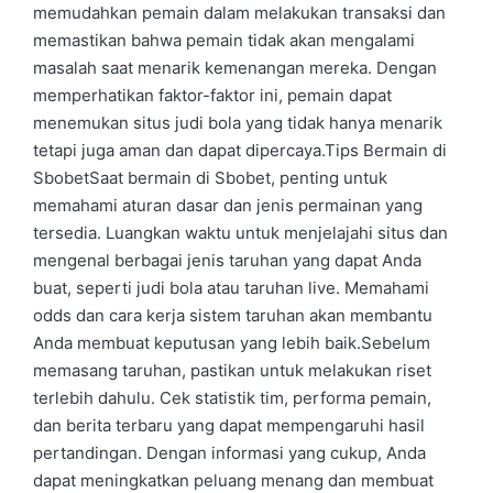
memudahkan pemain dalam melakukan transaksi dan
memastikan bahwa pemain tidak akan mengalami
masalah saat menarik kemenangan mereka. Dengan
memperhatikan faktor-faktor ini, pemain dapat
menemukan situs judi bola yang tidak hanya menarik
tetapi juga aman dan dapat dipercaya.Tips Bermain di
SbobetSaat bermain di Sbobet, penting untuk
memahami aturan dasar dan jenis permainan yang
tersedia. Luangkan waktu untuk menjelajahi situs dan
mengenal berbagai jenis taruhan yang dapat Anda
buat, seperti judi bola atau taruhan live. Memahami
odds dan cara kerja sistem taruhan akan membantu
Anda membuat keputusan yang lebih baik.Sebelum
memasang taruhan, pastikan untuk melakukan riset
terlebih dahulu. Cek statistik tim, performa pemain,
dan berita terbaru yang dapat mempengaruhi hasil
pertandingan. Dengan informasi yang cukup, Anda
dapat meningkatkan peluang menang dan membuat