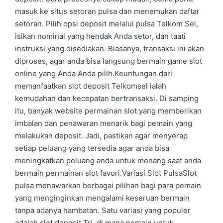
masuk ke situs setoran pulsa dan menemukan daftar
setoran. Pilih opsi deposit melalui pulsa Telkom Sel,
isikan nominal yang hendak Anda setor, dan taati
instruksi yang disediakan. Biasanya, transaksi ini akan
diproses, agar anda bisa langsung bermain game slot
online yang Anda Anda pilih.Keuntungan dari
memanfaatkan slot deposit Telkomsel ialah
kemudahan dan kecepatan bertransaksi. Di samping
itu, banyak website permainan slot yang memberikan
imbalan dan penawaran menarik bagi pemain yang
melakukan deposit. Jadi, pastikan agar menyerap
setiap peluang yang tersedia agar anda bisa
meningkatkan peluang anda untuk menang saat anda
bermain permainan slot favori.Variasi Slot PulsaSlot
pulsa menawarkan berbagai pilihan bagi para pemain
yang menginginkan mengalami keseruan bermain
tanpa adanya hambatan. Satu variasi yang populer
adalah slot deposit Tri, di mana pemain untuk