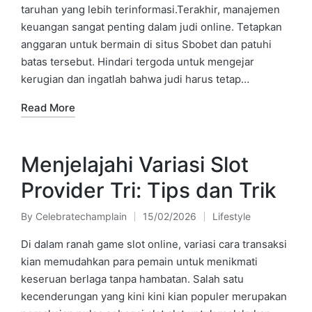
taruhan yang lebih terinformasi.Terakhir, manajemen
keuangan sangat penting dalam judi online. Tetapkan
anggaran untuk bermain di situs Sbobet dan patuhi
batas tersebut. Hindari tergoda untuk mengejar
kerugian dan ingatlah bahwa judi harus tetap…
Read More
Menjelajahi Variasi Slot
Provider Tri: Tips dan Trik
By
Celebratechamplain
15/02/2026
Lifestyle
Posted
Posted
by
in
Di dalam ranah game slot online, variasi cara transaksi
kian memudahkan para pemain untuk menikmati
keseruan berlaga tanpa hambatan. Salah satu
kecenderungan yang kini kini kian populer merupakan