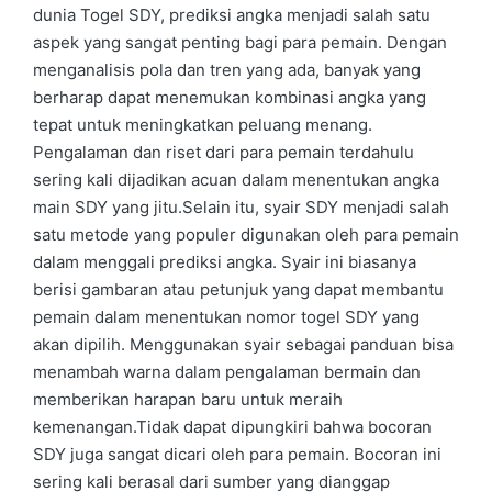
dunia Togel SDY, prediksi angka menjadi salah satu
aspek yang sangat penting bagi para pemain. Dengan
menganalisis pola dan tren yang ada, banyak yang
berharap dapat menemukan kombinasi angka yang
tepat untuk meningkatkan peluang menang.
Pengalaman dan riset dari para pemain terdahulu
sering kali dijadikan acuan dalam menentukan angka
main SDY yang jitu.Selain itu, syair SDY menjadi salah
satu metode yang populer digunakan oleh para pemain
dalam menggali prediksi angka. Syair ini biasanya
berisi gambaran atau petunjuk yang dapat membantu
pemain dalam menentukan nomor togel SDY yang
akan dipilih. Menggunakan syair sebagai panduan bisa
menambah warna dalam pengalaman bermain dan
memberikan harapan baru untuk meraih
kemenangan.Tidak dapat dipungkiri bahwa bocoran
SDY juga sangat dicari oleh para pemain. Bocoran ini
sering kali berasal dari sumber yang dianggap