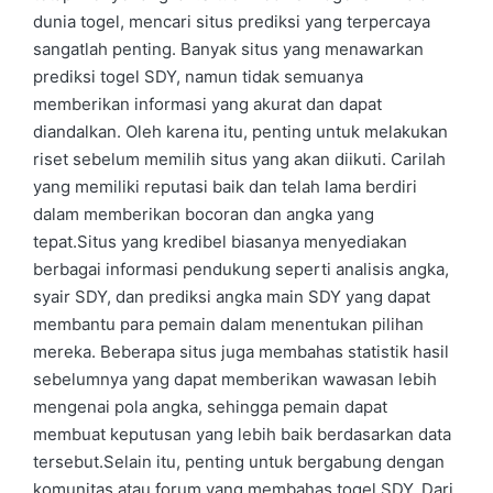
dunia togel, mencari situs prediksi yang terpercaya
sangatlah penting. Banyak situs yang menawarkan
prediksi togel SDY, namun tidak semuanya
memberikan informasi yang akurat dan dapat
diandalkan. Oleh karena itu, penting untuk melakukan
riset sebelum memilih situs yang akan diikuti. Carilah
yang memiliki reputasi baik dan telah lama berdiri
dalam memberikan bocoran dan angka yang
tepat.Situs yang kredibel biasanya menyediakan
berbagai informasi pendukung seperti analisis angka,
syair SDY, dan prediksi angka main SDY yang dapat
membantu para pemain dalam menentukan pilihan
mereka. Beberapa situs juga membahas statistik hasil
sebelumnya yang dapat memberikan wawasan lebih
mengenai pola angka, sehingga pemain dapat
membuat keputusan yang lebih baik berdasarkan data
tersebut.Selain itu, penting untuk bergabung dengan
komunitas atau forum yang membahas togel SDY. Dari