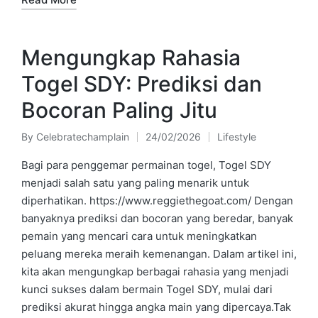
Mengungkap Rahasia
Togel SDY: Prediksi dan
Bocoran Paling Jitu
By
Celebratechamplain
24/02/2026
Lifestyle
Posted
Posted
by
in
Bagi para penggemar permainan togel, Togel SDY
menjadi salah satu yang paling menarik untuk
diperhatikan. https://www.reggiethegoat.com/ Dengan
banyaknya prediksi dan bocoran yang beredar, banyak
pemain yang mencari cara untuk meningkatkan
peluang mereka meraih kemenangan. Dalam artikel ini,
kita akan mengungkap berbagai rahasia yang menjadi
kunci sukses dalam bermain Togel SDY, mulai dari
prediksi akurat hingga angka main yang dipercaya.Tak