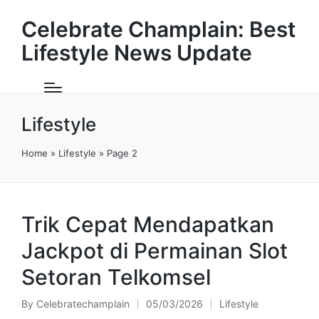
Celebrate Champlain: Best
Lifestyle News Update
Lifestyle
Home
»
Lifestyle
»
Page 2
Trik Cepat Mendapatkan
Jackpot di Permainan Slot
Setoran Telkomsel
By
Celebratechamplain
05/03/2026
Lifestyle
Posted
Posted