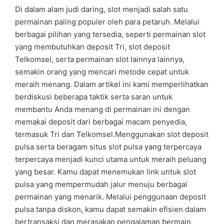
by
in
Di dalam alam judi daring, slot menjadi salah satu
permainan paling populer oleh para petaruh. Melalui
berbagai pilihan yang tersedia, seperti permainan slot
yang membutuhkan deposit Tri, slot deposit
Telkomsel, serta permainan slot lainnya lainnya,
semakin orang yang mencari metode cepat untuk
meraih menang. Dalam artikel ini kami memperlihatkan
berdiskusi beberapa taktik serta saran untuk
membantu Anda menang di permainan ini dengan
memakai deposit dari berbagai macam penyedia,
termasuk Tri dan Telkomsel.Menggunakan slot deposit
pulsa serta beragam situs slot pulsa yang terpercaya
terpercaya menjadi kunci utama untuk meraih peluang
yang besar. Kamu dapat menemukan link untuk slot
pulsa yang mempermudah jalur menuju berbagai
permainan yang menarik. Melalui penggunaan deposit
pulsa tanpa diskon, kamu dapat semakin efisien dalam
bertransaksi dan merasakan pengalaman bermain