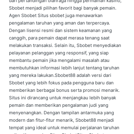
dari pertandingan olahraga hingga permainan kasino,
Sbobet menjadi pilihan favorit bagi banyak pemain.
Agen Sbobet Situs sbobet juga menawarkan
pengalaman taruhan yang aman dan terpercaya.
Dengan lisensi resmi dan sistem keamanan yang
canggih, para pemain dapat merasa tenang saat
melakukan transaksi. Selain itu, Sbobet menyediakan
pelayanan pelanggan yang responsif, yang siap
membantu pemain jika mengalami masalah atau
membutuhkan informasi lebih lanjut tentang taruhan
yang mereka lakukan.Sbobet88 adalah versi dari
Sbobet yang lebih fokus pada pengguna baru dan
memberikan berbagai bonus serta promosi menarik.
Situs ini dirancang untuk menjangkau lebih banyak
pemain dan memberikan pengalaman judi yang
menyenangkan. Dengan tampilan antarmuka yang
modern dan fitur-fitur menarik, Sbobet88 menjadi
tempat yang ideal untuk memulai perjalanan taruhan