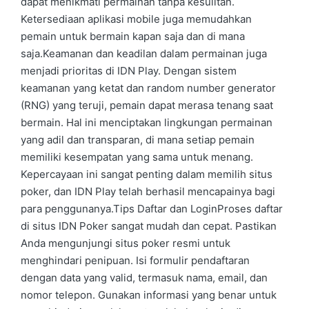
dapat menikmati permainan tanpa kesulitan.
Ketersediaan aplikasi mobile juga memudahkan
pemain untuk bermain kapan saja dan di mana
saja.Keamanan dan keadilan dalam permainan juga
menjadi prioritas di IDN Play. Dengan sistem
keamanan yang ketat dan random number generator
(RNG) yang teruji, pemain dapat merasa tenang saat
bermain. Hal ini menciptakan lingkungan permainan
yang adil dan transparan, di mana setiap pemain
memiliki kesempatan yang sama untuk menang.
Kepercayaan ini sangat penting dalam memilih situs
poker, dan IDN Play telah berhasil mencapainya bagi
para penggunanya.Tips Daftar dan LoginProses daftar
di situs IDN Poker sangat mudah dan cepat. Pastikan
Anda mengunjungi situs poker resmi untuk
menghindari penipuan. Isi formulir pendaftaran
dengan data yang valid, termasuk nama, email, dan
nomor telepon. Gunakan informasi yang benar untuk