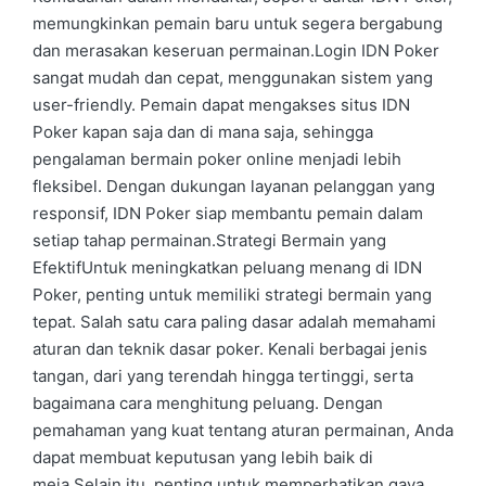
memungkinkan pemain baru untuk segera bergabung
dan merasakan keseruan permainan.Login IDN Poker
sangat mudah dan cepat, menggunakan sistem yang
user-friendly. Pemain dapat mengakses situs IDN
Poker kapan saja dan di mana saja, sehingga
pengalaman bermain poker online menjadi lebih
fleksibel. Dengan dukungan layanan pelanggan yang
responsif, IDN Poker siap membantu pemain dalam
setiap tahap permainan.Strategi Bermain yang
EfektifUntuk meningkatkan peluang menang di IDN
Poker, penting untuk memiliki strategi bermain yang
tepat. Salah satu cara paling dasar adalah memahami
aturan dan teknik dasar poker. Kenali berbagai jenis
tangan, dari yang terendah hingga tertinggi, serta
bagaimana cara menghitung peluang. Dengan
pemahaman yang kuat tentang aturan permainan, Anda
dapat membuat keputusan yang lebih baik di
meja.Selain itu, penting untuk memperhatikan gaya