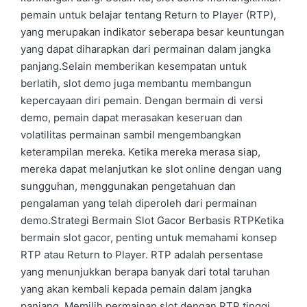
pemain untuk belajar tentang Return to Player (RTP),
yang merupakan indikator seberapa besar keuntungan
yang dapat diharapkan dari permainan dalam jangka
panjang.Selain memberikan kesempatan untuk
berlatih, slot demo juga membantu membangun
kepercayaan diri pemain. Dengan bermain di versi
demo, pemain dapat merasakan keseruan dan
volatilitas permainan sambil mengembangkan
keterampilan mereka. Ketika mereka merasa siap,
mereka dapat melanjutkan ke slot online dengan uang
sungguhan, menggunakan pengetahuan dan
pengalaman yang telah diperoleh dari permainan
demo.Strategi Bermain Slot Gacor Berbasis RTPKetika
bermain slot gacor, penting untuk memahami konsep
RTP atau Return to Player. RTP adalah persentase
yang menunjukkan berapa banyak dari total taruhan
yang akan kembali kepada pemain dalam jangka
panjang. Memilih permainan slot dengan RTP tinggi