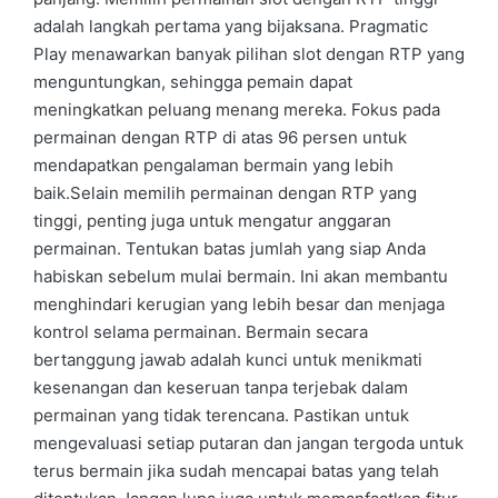
adalah langkah pertama yang bijaksana. Pragmatic
Play menawarkan banyak pilihan slot dengan RTP yang
menguntungkan, sehingga pemain dapat
meningkatkan peluang menang mereka. Fokus pada
permainan dengan RTP di atas 96 persen untuk
mendapatkan pengalaman bermain yang lebih
baik.Selain memilih permainan dengan RTP yang
tinggi, penting juga untuk mengatur anggaran
permainan. Tentukan batas jumlah yang siap Anda
habiskan sebelum mulai bermain. Ini akan membantu
menghindari kerugian yang lebih besar dan menjaga
kontrol selama permainan. Bermain secara
bertanggung jawab adalah kunci untuk menikmati
kesenangan dan keseruan tanpa terjebak dalam
permainan yang tidak terencana. Pastikan untuk
mengevaluasi setiap putaran dan jangan tergoda untuk
terus bermain jika sudah mencapai batas yang telah