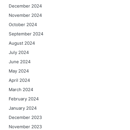
December 2024
November 2024
October 2024
September 2024
August 2024
July 2024
June 2024
May 2024
April 2024
March 2024
February 2024
January 2024
December 2023
November 2023