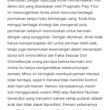
ditentukan.Jangan lupa juga untuk memanfaatkan fitur
demo slot yang disediakan oleh Pragmatic Play. Fitur
ini memungkinkan Anda untuk mencoba berbagai
permainan tanpa risiko kehilangan uang. Anda bisa
menguji berbagai strategi dan mengenali pola
permainan sebelum memutuskan untuk bermain
dengan uang sungguhan. Dengan demikian, Anda tidak
hanya mempersiapkan diri untuk bermain lebih baik,
tetapi juga menemukan kesenangan dalam menjelajahi
dunia slot online.Mitos dan Fakta Seputar Slot
OnlineBanyak orang percaya bahwa bermain slot
online itu hanya mengandalkan keberuntungan
semata. Mitos ini seringkali membuat pemain merasa
tidak berdaya, seperti mereka tidak memiliki kontrol
atas hasil permainan. Namun, kenyataannya, mesin
slot menggunakan sistem RNG atau Random Number
Generator yang menjamin bahwa setiap putaran adalah
acak dan tidak dapat diprediksi. Pemain sebenarnya