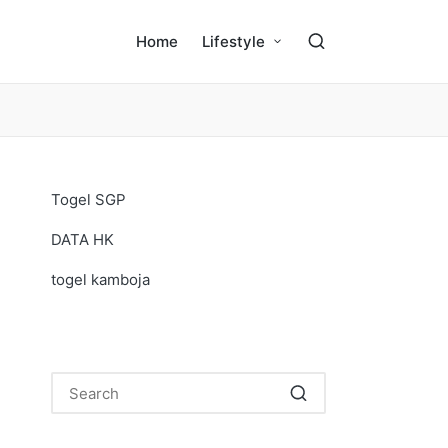
Home
Lifestyle
Togel SGP
DATA HK
togel kamboja