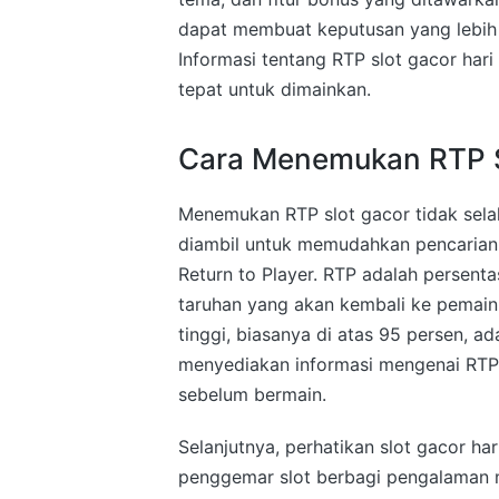
dapat membuat keputusan yang lebih
Informasi tentang RTP slot gacor ha
tepat untuk dimainkan.
Cara Menemukan RTP S
Menemukan RTP slot gacor tidak sel
diambil untuk memudahkan pencarian
Return to Player. RTP adalah persent
taruhan yang akan kembali ke pemain
tinggi, biasanya di atas 95 persen, a
menyediakan informasi mengenai RTP s
sebelum bermain.
Selanjutnya, perhatikan slot gacor ha
penggemar slot berbagi pengalaman me