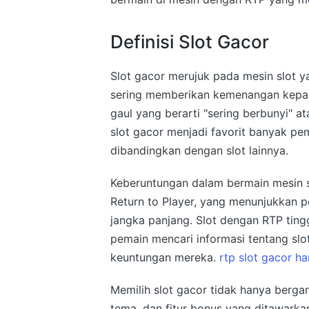
Definisi Slot Gacor
Slot gacor merujuk pada mesin slot y
sering memberikan kemenangan kepada 
gaul yang berarti "sering berbunyi" a
slot gacor menjadi favorit banyak pe
dibandingkan dengan slot lainnya.
Keberuntungan dalam bermain mesin s
Return to Player, yang menunjukkan 
jangka panjang. Slot dengan RTP ting
pemain mencari informasi tentang slo
keuntungan mereka.
rtp slot gacor har
Memilih slot gacor tidak hanya bergan
tema, dan fitur bonus yang ditawark