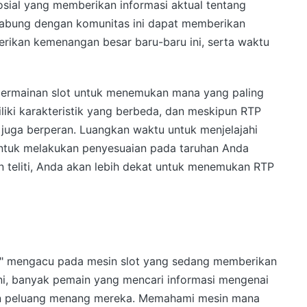
ial yang memberikan informasi aktual tentang
gabung dengan komunitas ini dapat memberikan
rikan kemenangan besar baru-baru ini, serta waktu
 permainan slot untuk menemukan mana yang paling
iki karakteristik yang berbeda, dan meskipun RTP
 juga berperan. Luangkan waktu untuk menjelajahi
 untuk melakukan penyesuaian pada taruhan Anda
n teliti, Anda akan lebih dekat untuk menemukan RTP
cor" mengacu pada mesin slot yang sedang memberikan
ini, banyak pemain yang mencari informasi mengenai
kan peluang menang mereka. Memahami mesin mana