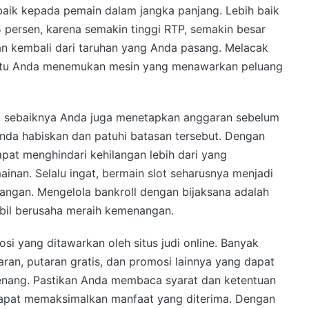
baik kepada pemain dalam jangka panjang. Lebih baik
5 persen, karena semakin tinggi RTP, semakin besar
 kembali dari taruhan yang Anda pasang. Melacak
antu Anda menemukan mesin yang menawarkan peluang
gi, sebaiknya Anda juga menetapkan anggaran sebelum
nda habiskan dan patuhi batasan tersebut. Dengan
apat menghindari kehilangan lebih dari yang
inan. Selalu ingat, bermain slot seharusnya menjadi
angan. Mengelola bankroll dengan bijaksana adalah
bil berusaha meraih kemenangan.
si yang ditawarkan oleh situs judi online. Banyak
an, putaran gratis, dan promosi lainnya yang dapat
nang. Pastikan Anda membaca syarat dan ketentuan
dapat memaksimalkan manfaat yang diterima. Dengan