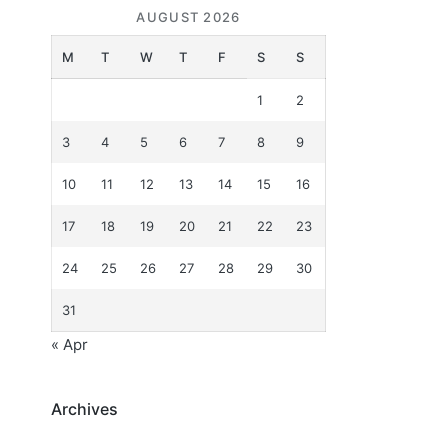
AUGUST 2026
M
T
W
T
F
S
S
1
2
3
4
5
6
7
8
9
10
11
12
13
14
15
16
17
18
19
20
21
22
23
24
25
26
27
28
29
30
31
« Apr
Archives