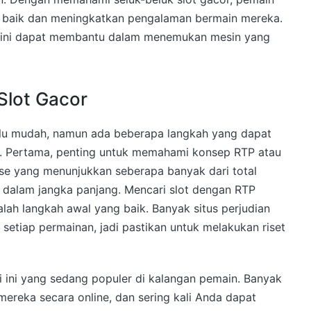
 baik dan meningkatkan pengalaman bermain mereka.
ri ini dapat membantu dalam menemukan mesin yang
lot Gacor
alu mudah, namun ada beberapa langkah yang dapat
. Pertama, penting untuk memahami konsep RTP atau
ase yang menunjukkan seberapa banyak dari total
 dalam jangka panjang. Mencari slot dengan RTP
dalah langkah awal yang baik. Banyak situs perjudian
etiap permainan, jadi pastikan untuk melakukan riset
ri ini yang sedang populer di kalangan pemain. Banyak
reka secara online, dan sering kali Anda dapat