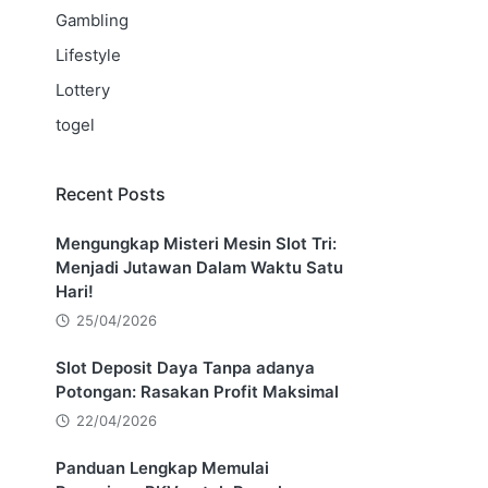
Gambling
Lifestyle
Lottery
togel
Recent Posts
Mengungkap Misteri Mesin Slot Tri:
Menjadi Jutawan Dalam Waktu Satu
Hari!
25/04/2026
Slot Deposit Daya Tanpa adanya
Potongan: Rasakan Profit Maksimal
22/04/2026
Panduan Lengkap Memulai