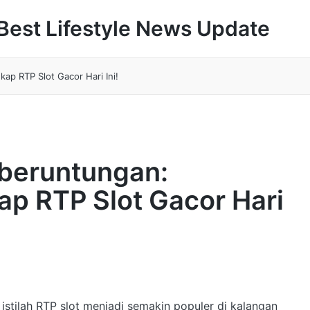
Best Lifestyle News Update
 RTP Slot Gacor Hari Ini!
eruntungan:
p RTP Slot Gacor Hari
istilah RTP slot menjadi semakin populer di kalangan