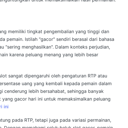
ang memiliki tingkat pengembalian yang tinggi dan
pemain. Istilah "gacor" sendiri berasal dari bahasa
tau "sering menghasilkan". Dalam konteks perjudian,
main karena peluang menang yang lebih besar
lot sangat dipengaruhi oleh pengaturan RTP atau
persentase uang yang kembali kepada pemain dalam
gi cenderung lebih bersahabat, sehingga banyak
t yang gacor hari ini untuk memaksimalkan peluang
i ini
tung pada RTP, tetapi juga pada variasi permainan,
an. Dengan memahami seluk-beluk slot gacor, pemain