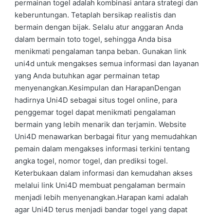
permainan togel adalah kombinasi antara strategi dan
keberuntungan. Tetaplah bersikap realistis dan
bermain dengan bijak. Selalu atur anggaran Anda
dalam bermain toto togel, sehingga Anda bisa
menikmati pengalaman tanpa beban. Gunakan link
uni4d untuk mengakses semua informasi dan layanan
yang Anda butuhkan agar permainan tetap
menyenangkan.Kesimpulan dan HarapanDengan
hadirnya Uni4D sebagai situs togel online, para
penggemar togel dapat menikmati pengalaman
bermain yang lebih menarik dan terjamin. Website
Uni4D menawarkan berbagai fitur yang memudahkan
pemain dalam mengakses informasi terkini tentang
angka togel, nomor togel, dan prediksi togel.
Keterbukaan dalam informasi dan kemudahan akses
melalui link Uni4D membuat pengalaman bermain
menjadi lebih menyenangkan.Harapan kami adalah
agar Uni4D terus menjadi bandar togel yang dapat