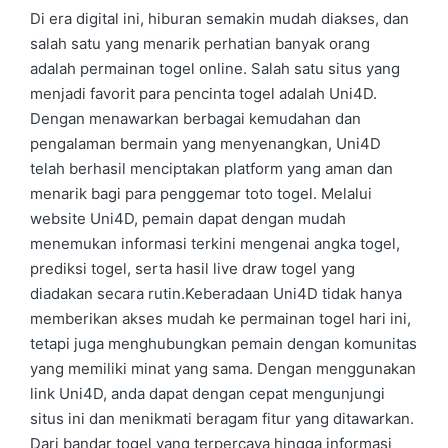
by
in
Di era digital ini, hiburan semakin mudah diakses, dan
salah satu yang menarik perhatian banyak orang
adalah permainan togel online. Salah satu situs yang
menjadi favorit para pencinta togel adalah Uni4D.
Dengan menawarkan berbagai kemudahan dan
pengalaman bermain yang menyenangkan, Uni4D
telah berhasil menciptakan platform yang aman dan
menarik bagi para penggemar toto togel. Melalui
website Uni4D, pemain dapat dengan mudah
menemukan informasi terkini mengenai angka togel,
prediksi togel, serta hasil live draw togel yang
diadakan secara rutin.Keberadaan Uni4D tidak hanya
memberikan akses mudah ke permainan togel hari ini,
tetapi juga menghubungkan pemain dengan komunitas
yang memiliki minat yang sama. Dengan menggunakan
link Uni4D, anda dapat dengan cepat mengunjungi
situs ini dan menikmati beragam fitur yang ditawarkan.
Dari bandar togel yang terpercaya hingga informasi