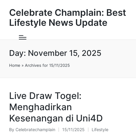
Celebrate Champlain: Best
Lifestyle News Update
Day:
November 15, 2025
Home
»
Archives for 15/11/2025
Live Draw Togel:
Menghadirkan
Kesenangan di Uni4D
By
Celebratechamplain
15/11/2025
Lifestyle
Posted
Posted