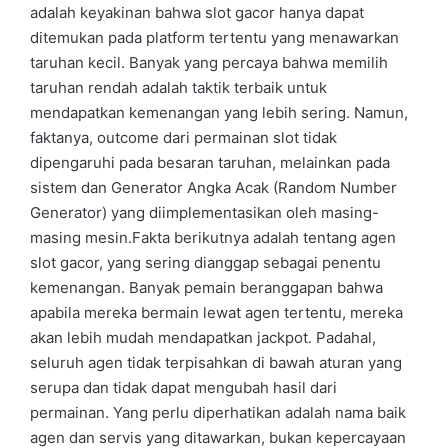
adalah keyakinan bahwa slot gacor hanya dapat
ditemukan pada platform tertentu yang menawarkan
taruhan kecil. Banyak yang percaya bahwa memilih
taruhan rendah adalah taktik terbaik untuk
mendapatkan kemenangan yang lebih sering. Namun,
faktanya, outcome dari permainan slot tidak
dipengaruhi pada besaran taruhan, melainkan pada
sistem dan Generator Angka Acak (Random Number
Generator) yang diimplementasikan oleh masing-
masing mesin.Fakta berikutnya adalah tentang agen
slot gacor, yang sering dianggap sebagai penentu
kemenangan. Banyak pemain beranggapan bahwa
apabila mereka bermain lewat agen tertentu, mereka
akan lebih mudah mendapatkan jackpot. Padahal,
seluruh agen tidak terpisahkan di bawah aturan yang
serupa dan tidak dapat mengubah hasil dari
permainan. Yang perlu diperhatikan adalah nama baik
agen dan servis yang ditawarkan, bukan kepercayaan