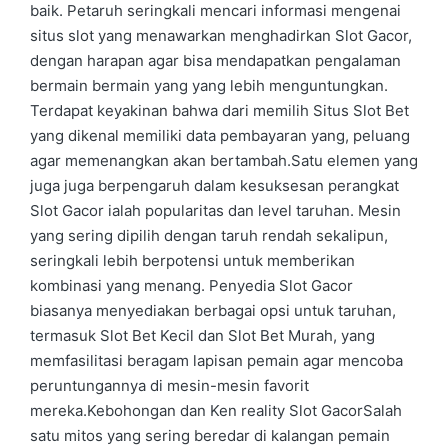
baik. Petaruh seringkali mencari informasi mengenai
situs slot yang menawarkan menghadirkan Slot Gacor,
dengan harapan agar bisa mendapatkan pengalaman
bermain bermain yang yang lebih menguntungkan.
Terdapat keyakinan bahwa dari memilih Situs Slot Bet
yang dikenal memiliki data pembayaran yang, peluang
agar memenangkan akan bertambah.Satu elemen yang
juga juga berpengaruh dalam kesuksesan perangkat
Slot Gacor ialah popularitas dan level taruhan. Mesin
yang sering dipilih dengan taruh rendah sekalipun,
seringkali lebih berpotensi untuk memberikan
kombinasi yang menang. Penyedia Slot Gacor
biasanya menyediakan berbagai opsi untuk taruhan,
termasuk Slot Bet Kecil dan Slot Bet Murah, yang
memfasilitasi beragam lapisan pemain agar mencoba
peruntungannya di mesin-mesin favorit
mereka.Kebohongan dan Ken reality Slot GacorSalah
satu mitos yang sering beredar di kalangan pemain