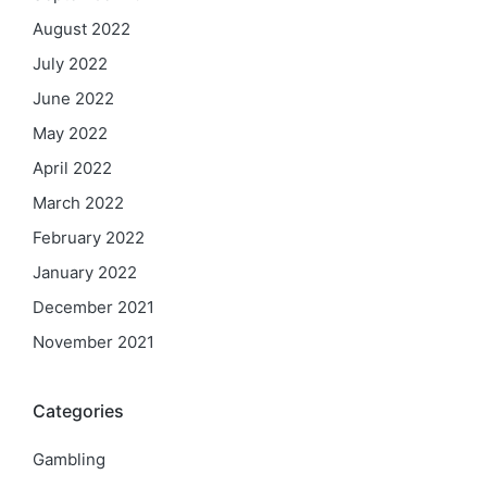
August 2022
July 2022
June 2022
May 2022
April 2022
March 2022
February 2022
January 2022
December 2021
November 2021
Categories
Gambling