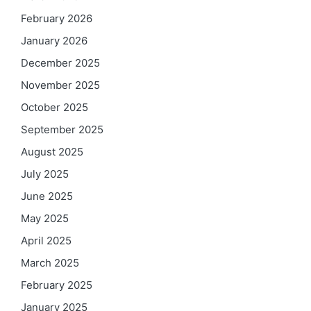
February 2026
January 2026
December 2025
November 2025
October 2025
September 2025
August 2025
July 2025
June 2025
May 2025
April 2025
March 2025
February 2025
January 2025