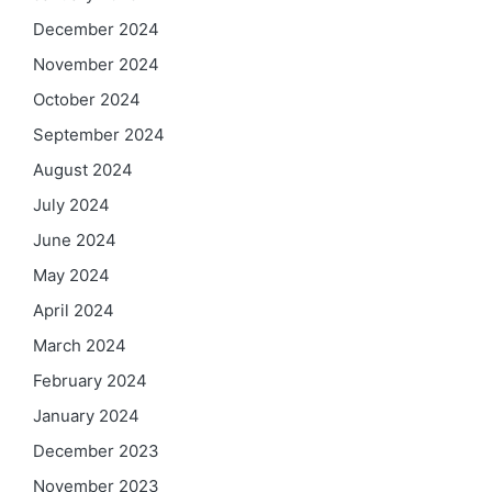
December 2024
November 2024
October 2024
September 2024
August 2024
July 2024
June 2024
May 2024
April 2024
March 2024
February 2024
January 2024
December 2023
November 2023