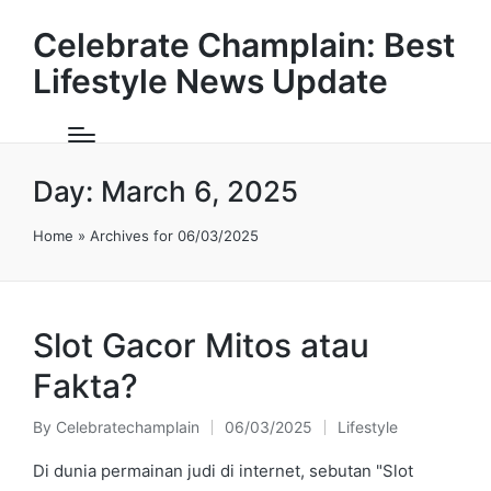
Celebrate Champlain: Best
Lifestyle News Update
Day:
March 6, 2025
Home
»
Archives for 06/03/2025
Slot Gacor Mitos atau
Fakta?
By
Celebratechamplain
06/03/2025
Lifestyle
Posted
Posted
by
in
Di dunia permainan judi di internet, sebutan "Slot