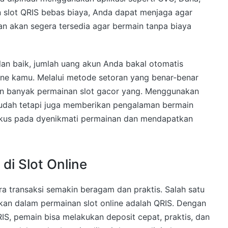
lot QRIS bebas biaya, Anda dapat menjaga agar
n akan segera tersedia agar bermain tanpa biaya
alan baik, jumlah uang akun Anda bakal otomatis
ine kamu. Melalui metode setoran yang benar-benar
in banyak permainan slot gacor yang. Menggunakan
mudah tetapi juga memberikan pengalaman bermain
fokus pada dyenikmati permainan dan mendapatkan
 di Slot Online
ra transaksi semakin beragam dan praktis. Salah satu
kan dalam permainan slot online adalah QRIS. Dengan
, pemain bisa melakukan deposit cepat, praktis, dan