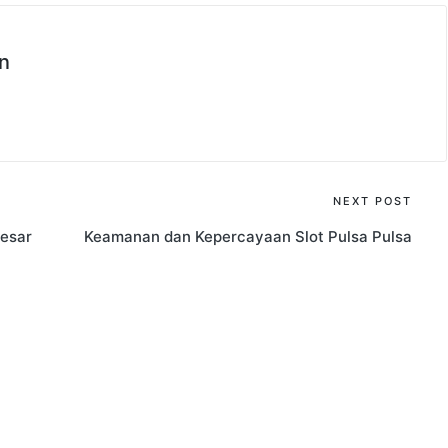
n
NEXT POST
esar
Keamanan dan Kepercayaan Slot Pulsa Pulsa