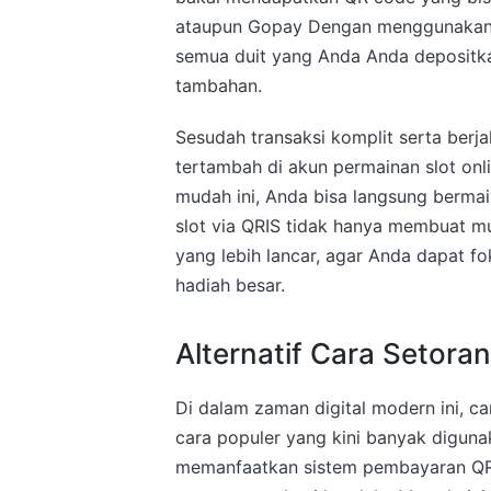
ataupun Gopay Dengan menggunakan s
semua duit yang Anda Anda depositka
tambahan.
Sesudah transaksi komplit serta berj
tertambah di akun permainan slot onl
mudah ini, Anda bisa langsung berma
slot via QRIS tidak hanya membuat 
yang lebih lancar, agar Anda dapat 
hadiah besar.
Alternatif Cara Setoran
Di dalam zaman digital modern ini, ca
cara populer yang kini banyak diguna
memanfaatkan sistem pembayaran QRIS