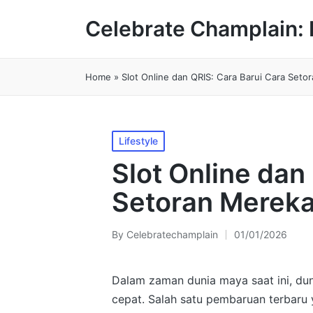
Celebrate Champlain: 
Home
»
Slot Online dan QRIS: Cara Barui Cara Seto
Posted
Lifestyle
in
Slot Online dan
Setoran Merek
By
Celebratechamplain
01/01/2026
Posted
by
Dalam zaman dunia maya saat ini, du
cepat. Salah satu pembaruan terbaru