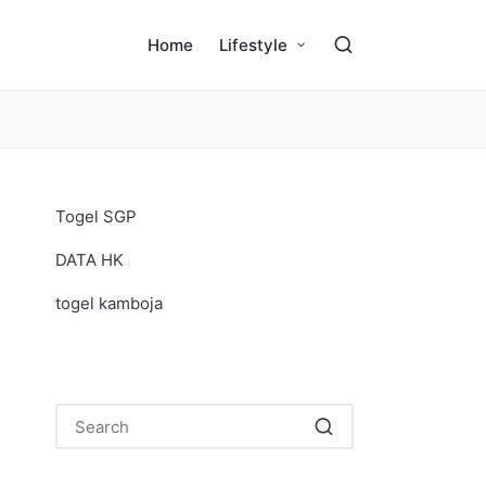
Home
Lifestyle
Togel SGP
DATA HK
togel kamboja