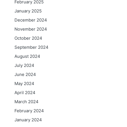
February 2025
January 2025
December 2024
November 2024
October 2024
September 2024
August 2024
July 2024
June 2024
May 2024
April 2024
March 2024
February 2024
January 2024