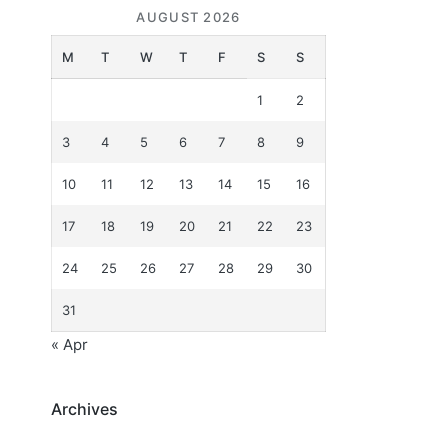
AUGUST 2026
M
T
W
T
F
S
S
1
2
3
4
5
6
7
8
9
10
11
12
13
14
15
16
17
18
19
20
21
22
23
24
25
26
27
28
29
30
31
« Apr
Archives