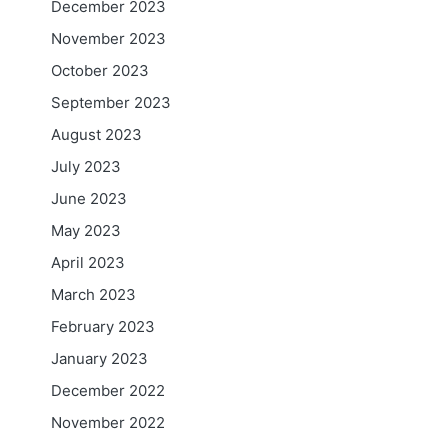
December 2023
November 2023
October 2023
September 2023
August 2023
July 2023
June 2023
May 2023
April 2023
March 2023
February 2023
January 2023
December 2022
November 2022