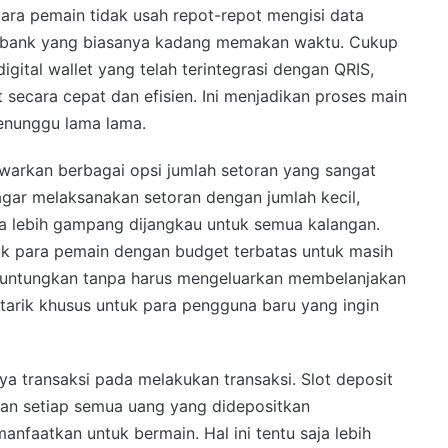
para pemain tidak usah repot-repot mengisi data
tarbank yang biasanya kadang memakan waktu. Cukup
ital wallet yang telah terintegrasi dengan QRIS,
secara cepat dan efisien. Ini menjadikan proses main
menunggu lama lama.
warkan berbagai opsi jumlah setoran yang sangat
 agar melaksanakan setoran dengan jumlah kecil,
 lebih gampang dijangkau untuk semua kalangan.
uk para pemain dengan budget terbatas untuk masih
untungkan tanpa harus mengeluarkan membelanjakan
 tarik khusus untuk para pengguna baru yang ingin
ya transaksi pada melakukan transaksi. Slot deposit
an setiap semua uang yang didepositkan
nfaatkan untuk bermain. Hal ini tentu saja lebih