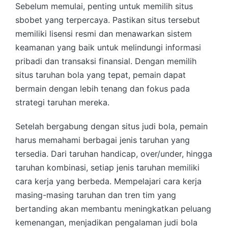
Sebelum memulai, penting untuk memilih situs
sbobet yang terpercaya. Pastikan situs tersebut
memiliki lisensi resmi dan menawarkan sistem
keamanan yang baik untuk melindungi informasi
pribadi dan transaksi finansial. Dengan memilih
situs taruhan bola yang tepat, pemain dapat
bermain dengan lebih tenang dan fokus pada
strategi taruhan mereka.
Setelah bergabung dengan situs judi bola, pemain
harus memahami berbagai jenis taruhan yang
tersedia. Dari taruhan handicap, over/under, hingga
taruhan kombinasi, setiap jenis taruhan memiliki
cara kerja yang berbeda. Mempelajari cara kerja
masing-masing taruhan dan tren tim yang
bertanding akan membantu meningkatkan peluang
kemenangan, menjadikan pengalaman judi bola