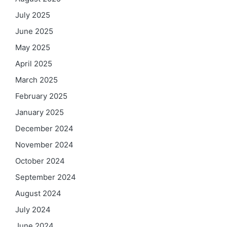
July 2025
June 2025
May 2025
April 2025
March 2025
February 2025
January 2025
December 2024
November 2024
October 2024
September 2024
August 2024
July 2024
June 2024