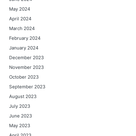
May 2024
April 2024
March 2024
February 2024
January 2024
December 2023
November 2023
October 2023
September 2023
August 2023
July 2023
June 2023
May 2023
April 2023