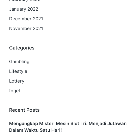
January 2022
December 2021
November 2021
Categories
Gambling
Lifestyle
Lottery
togel
Recent Posts
Mengungkap Misteri Mesin Slot Tri: Menjadi Jutawan
Dalam Waktu Satu Hari!