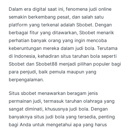
by
Dalam era digital saat ini, fenomena judi online
semakin berkembang pesat, dan salah satu
platform yang terkenal adalah Sbobet. Dengan
berbagai fitur yang ditawarkan, Sbobet menarik
perhatian banyak orang yang ingin mencoba
keberuntungan mereka dalam judi bola. Terutama
di Indonesia, kehadiran situs taruhan bola seperti
Sbobet dan Sbobet88 menjadi pilihan populer bagi
para penjudi, baik pemula maupun yang
berpengalaman.
Situs sbobet menawarkan beragam jenis
permainan judi, termasuk taruhan olahraga yang
sangat diminati, khususnya judi bola. Dengan
banyaknya situs judi bola yang tersedia, penting
bagi Anda untuk mengetahui apa yang harus