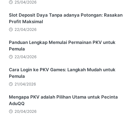
25/04/2026
Slot Deposit Daya Tanpa adanya Potongan: Rasakan
Profit Maksimal
22/04/2026
Panduan Lengkap Memulai Permainan PKV untuk
Pemula
22/04/2026
Cara Login ke PKV Games: Langkah Mudah untuk
Pemula
21/04/2026
Mengapa PKV adalah Pilihan Utama untuk Pecinta
AduQQ
20/04/2026