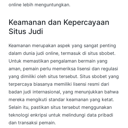
online lebih menguntungkan.
Keamanan dan Kepercayaan
Situs Judi
Keamanan merupakan aspek yang sangat penting
dalam dunia judi online, termasuk di situs sbobet.
Untuk memastikan pengalaman bermain yang
aman, pemain perlu memeriksa lisensi dan regulasi
yang dimiliki oleh situs tersebut. Situs sbobet yang
terpercaya biasanya memiliki lisensi resmi dari
badan judi internasional, yang menunjukkan bahwa
mereka mengikuti standar keamanan yang ketat.
Selain itu, pastikan situs tersebut menggunakan
teknologi enkripsi untuk melindungi data pribadi
dan transaksi pemain.