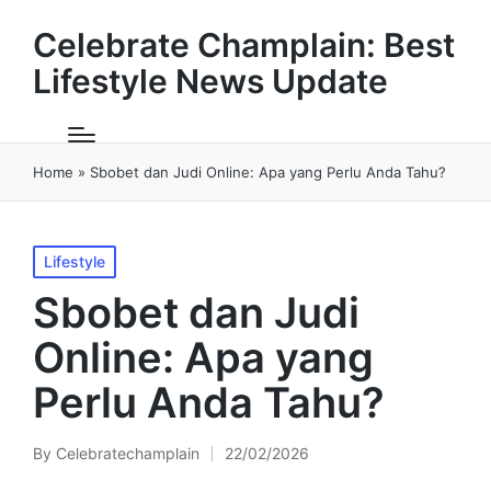
Celebrate Champlain: Best
Lifestyle News Update
Home
»
Sbobet dan Judi Online: Apa yang Perlu Anda Tahu?
Posted
Lifestyle
in
Sbobet dan Judi
Online: Apa yang
Perlu Anda Tahu?
By
Celebratechamplain
22/02/2026
Posted