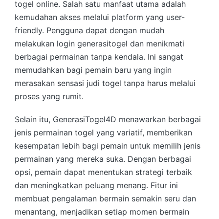
togel online. Salah satu manfaat utama adalah
kemudahan akses melalui platform yang user-
friendly. Pengguna dapat dengan mudah
melakukan login generasitogel dan menikmati
berbagai permainan tanpa kendala. Ini sangat
memudahkan bagi pemain baru yang ingin
merasakan sensasi judi togel tanpa harus melalui
proses yang rumit.
Selain itu, GenerasiTogel4D menawarkan berbagai
jenis permainan togel yang variatif, memberikan
kesempatan lebih bagi pemain untuk memilih jenis
permainan yang mereka suka. Dengan berbagai
opsi, pemain dapat menentukan strategi terbaik
dan meningkatkan peluang menang. Fitur ini
membuat pengalaman bermain semakin seru dan
menantang, menjadikan setiap momen bermain