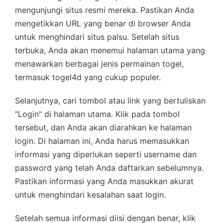
mengunjungi situs resmi mereka. Pastikan Anda
mengetikkan URL yang benar di browser Anda
untuk menghindari situs palsu. Setelah situs
terbuka, Anda akan menemui halaman utama yang
menawarkan berbagai jenis permainan togel,
termasuk togel4d yang cukup populer.
Selanjutnya, cari tombol atau link yang bertuliskan
"Login" di halaman utama. Klik pada tombol
tersebut, dan Anda akan diarahkan ke halaman
login. Di halaman ini, Anda harus memasukkan
informasi yang diperlukan seperti username dan
password yang telah Anda daftarkan sebelumnya.
Pastikan informasi yang Anda masukkan akurat
untuk menghindari kesalahan saat login.
Setelah semua informasi diisi dengan benar, klik