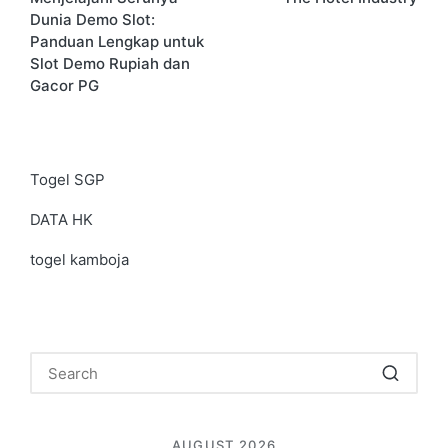
navigation
Dunia Demo Slot:
Panduan Lengkap untuk
Slot Demo Rupiah dan
Gacor PG
Togel SGP
DATA HK
togel kamboja
AUGUST 2026