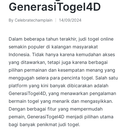
GenerasiTogel4D
By
Celebratechamplain
14/09/2024
Posted
by
Dalam beberapa tahun terakhir, judi togel online
semakin populer di kalangan masyarakat
Indonesia. Tidak hanya karena kemudahan akses
yang ditawarkan, tetapi juga karena berbagai
pilihan permainan dan kesempatan menang yang
menggugah selera para pencinta togel. Salah satu
platform yang kini banyak dibicarakan adalah
GenerasiTogel4D, yang menawarkan pengalaman
bermain togel yang menarik dan mengasyikkan.
Dengan berbagai fitur yang mempermudah
pemain, GenerasiTogel4D menjadi pilihan utama
bagi banyak penikmat judi togel.