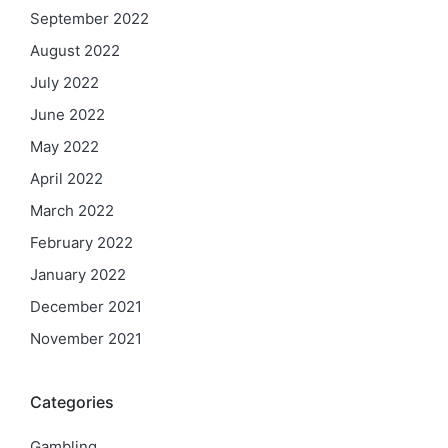
September 2022
August 2022
July 2022
June 2022
May 2022
April 2022
March 2022
February 2022
January 2022
December 2021
November 2021
Categories
Gambling