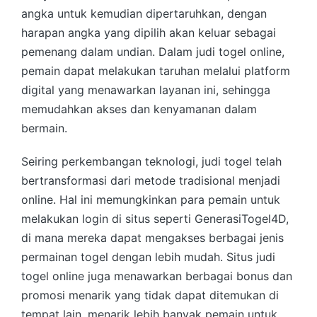
angka untuk kemudian dipertaruhkan, dengan
harapan angka yang dipilih akan keluar sebagai
pemenang dalam undian. Dalam judi togel online,
pemain dapat melakukan taruhan melalui platform
digital yang menawarkan layanan ini, sehingga
memudahkan akses dan kenyamanan dalam
bermain.
Seiring perkembangan teknologi, judi togel telah
bertransformasi dari metode tradisional menjadi
online. Hal ini memungkinkan para pemain untuk
melakukan login di situs seperti GenerasiTogel4D,
di mana mereka dapat mengakses berbagai jenis
permainan togel dengan lebih mudah. Situs judi
togel online juga menawarkan berbagai bonus dan
promosi menarik yang tidak dapat ditemukan di
tempat lain, menarik lebih banyak pemain untuk