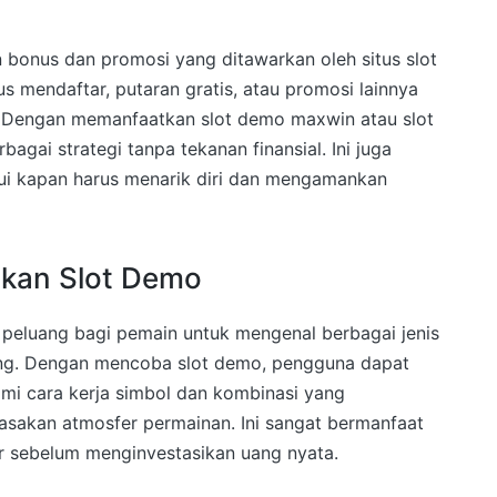
 bonus dan promosi yang ditawarkan oleh situs slot
s mendaftar, putaran gratis, atau promosi lainnya
 Dengan memanfaatkan slot demo maxwin atau slot
gai strategi tanpa tekanan finansial. Ini juga
i kapan harus menarik diri dan mengamankan
kan Slot Demo
eluang bagi pemain untuk mengenal berbagai jenis
ang. Dengan mencoba slot demo, pengguna dapat
ami cara kerja simbol dan kombinasi yang
sakan atmosfer permainan. Ini sangat bermanfaat
r sebelum menginvestasikan uang nyata.