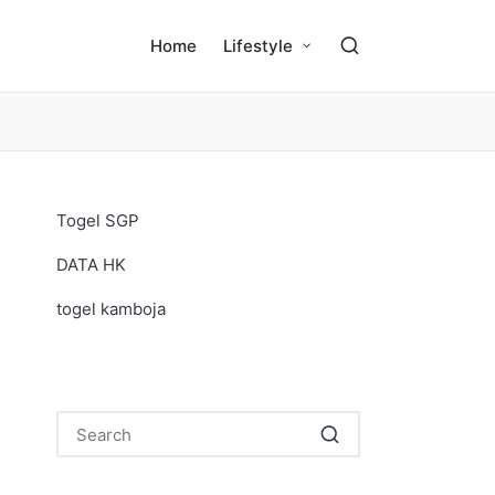
Home
Lifestyle
Togel SGP
DATA HK
togel kamboja