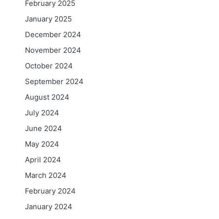
February 2025
January 2025
December 2024
November 2024
October 2024
September 2024
August 2024
July 2024
June 2024
May 2024
April 2024
March 2024
February 2024
January 2024