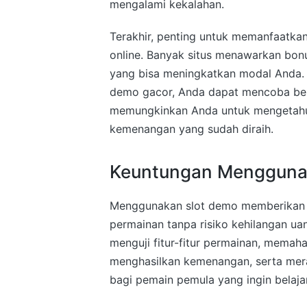
mengalami kekalahan.
Terakhir, penting untuk memanfaatkan
online. Banyak situs menawarkan bonu
yang bisa meningkatkan modal Anda.
demo gacor, Anda dapat mencoba berba
memungkinkan Anda untuk mengetahu
kemenangan yang sudah diraih.
Keuntungan Mengguna
Menggunakan slot demo memberikan p
permainan tanpa risiko kehilangan u
menguji fitur-fitur permainan, memah
menghasilkan kemenangan, serta mera
bagi pemain pemula yang ingin belaja