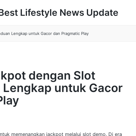
Best Lifestyle News Update
duan Lengkap untuk Gacor dan Pragmatic Play
kpot dengan Slot
 Lengkap untuk Gacor
Play
ntuk memenangkan jackpot melalui slot demo. Di era