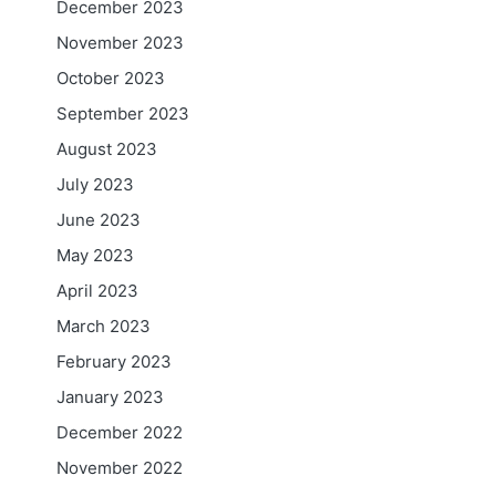
December 2023
November 2023
October 2023
September 2023
August 2023
July 2023
June 2023
May 2023
April 2023
March 2023
February 2023
January 2023
December 2022
November 2022