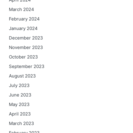
March 2024
February 2024
January 2024
December 2023
November 2023
October 2023
September 2023
August 2023
July 2023
June 2023
May 2023
April 2023
March 2023
February 2023