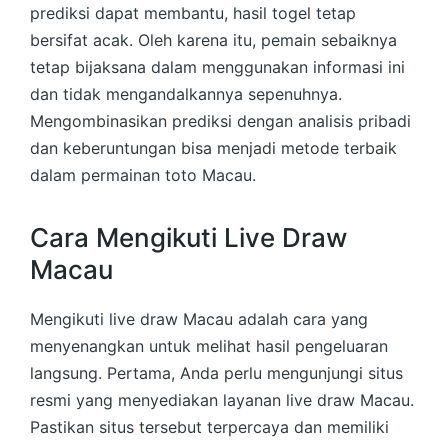
prediksi dapat membantu, hasil togel tetap
bersifat acak. Oleh karena itu, pemain sebaiknya
tetap bijaksana dalam menggunakan informasi ini
dan tidak mengandalkannya sepenuhnya.
Mengombinasikan prediksi dengan analisis pribadi
dan keberuntungan bisa menjadi metode terbaik
dalam permainan toto Macau.
Cara Mengikuti Live Draw
Macau
Mengikuti live draw Macau adalah cara yang
menyenangkan untuk melihat hasil pengeluaran
langsung. Pertama, Anda perlu mengunjungi situs
resmi yang menyediakan layanan live draw Macau.
Pastikan situs tersebut terpercaya dan memiliki