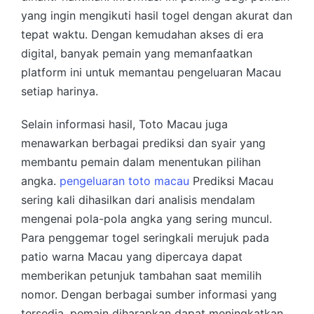
yang ingin mengikuti hasil togel dengan akurat dan
tepat waktu. Dengan kemudahan akses di era
digital, banyak pemain yang memanfaatkan
platform ini untuk memantau pengeluaran Macau
setiap harinya.
Selain informasi hasil, Toto Macau juga
menawarkan berbagai prediksi dan syair yang
membantu pemain dalam menentukan pilihan
angka.
pengeluaran toto macau
Prediksi Macau
sering kali dihasilkan dari analisis mendalam
mengenai pola-pola angka yang sering muncul.
Para penggemar togel seringkali merujuk pada
patio warna Macau yang dipercaya dapat
memberikan petunjuk tambahan saat memilih
nomor. Dengan berbagai sumber informasi yang
tersedia, pemain diharapkan dapat meningkatkan