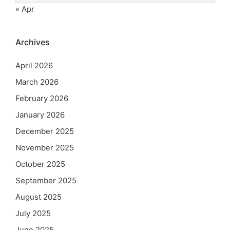
« Apr
Archives
April 2026
March 2026
February 2026
January 2026
December 2025
November 2025
October 2025
September 2025
August 2025
July 2025
June 2025