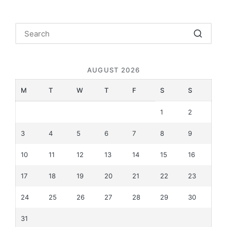
AUGUST 2026
M
T
W
T
F
S
S
1
2
3
4
5
6
7
8
9
10
11
12
13
14
15
16
17
18
19
20
21
22
23
24
25
26
27
28
29
30
31