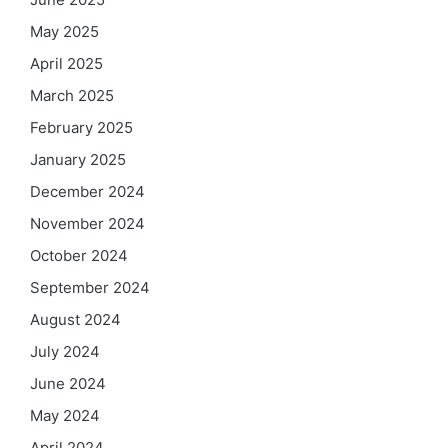
May 2025
April 2025
March 2025
February 2025
January 2025
December 2024
November 2024
October 2024
September 2024
August 2024
July 2024
June 2024
May 2024
April 2024