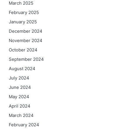
March 2025
February 2025
January 2025
December 2024
November 2024
October 2024
September 2024
August 2024
July 2024
June 2024
May 2024
April 2024
March 2024
February 2024