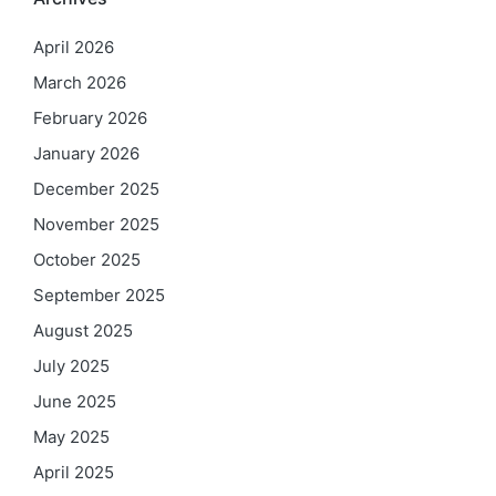
April 2026
March 2026
February 2026
January 2026
December 2025
November 2025
October 2025
September 2025
August 2025
July 2025
June 2025
May 2025
April 2025