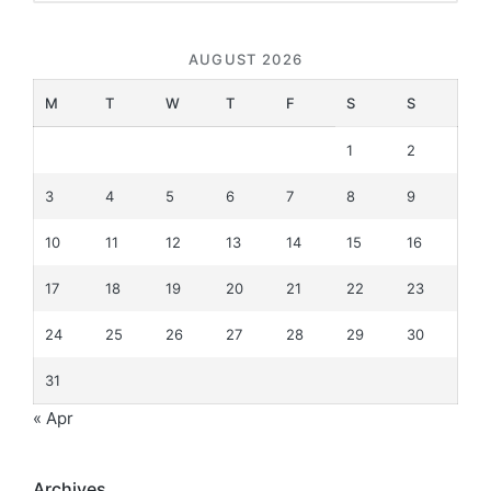
AUGUST 2026
M
T
W
T
F
S
S
1
2
3
4
5
6
7
8
9
10
11
12
13
14
15
16
17
18
19
20
21
22
23
24
25
26
27
28
29
30
31
« Apr
Archives