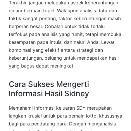
Terakhir, jangan melupakan aspek keberuntungan
dalam bermain togel. Walaupun analisis data dan
taktik sangat penting, faktor keberuntungan masih
berperan besar. Cobalah untuk tidak terlalu
terfokus pada analisis yang rumit, tetapi membuka
kesempatan pada intuisi dan naluri Anda. Lewat
kombinasi yang efektif antara strategi dan
keberuntungan, peluang untuk mendapatkan hasil
yang bagus dapat meningkat.
Cara Sukses Mengerti
Informasi Hasil Sidney
Memahami informasi keluaran SDY merupakan
langkah krusial untuk para pemain lotto, khususnya
bagi para pendatang baru. Dengan menganalisis