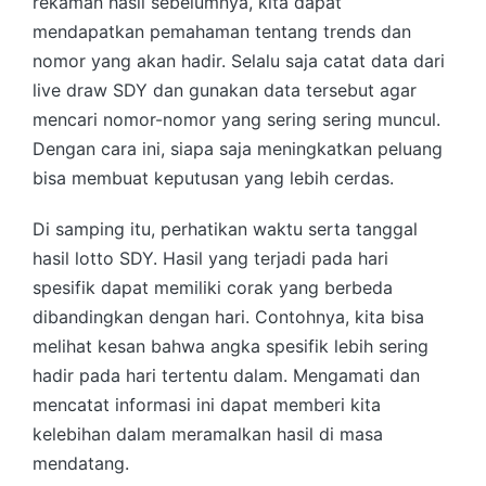
rekaman hasil sebelumnya, kita dapat
mendapatkan pemahaman tentang trends dan
nomor yang akan hadir. Selalu saja catat data dari
live draw SDY dan gunakan data tersebut agar
mencari nomor-nomor yang sering sering muncul.
Dengan cara ini, siapa saja meningkatkan peluang
bisa membuat keputusan yang lebih cerdas.
Di samping itu, perhatikan waktu serta tanggal
hasil lotto SDY. Hasil yang terjadi pada hari
spesifik dapat memiliki corak yang berbeda
dibandingkan dengan hari. Contohnya, kita bisa
melihat kesan bahwa angka spesifik lebih sering
hadir pada hari tertentu dalam. Mengamati dan
mencatat informasi ini dapat memberi kita
kelebihan dalam meramalkan hasil di masa
mendatang.