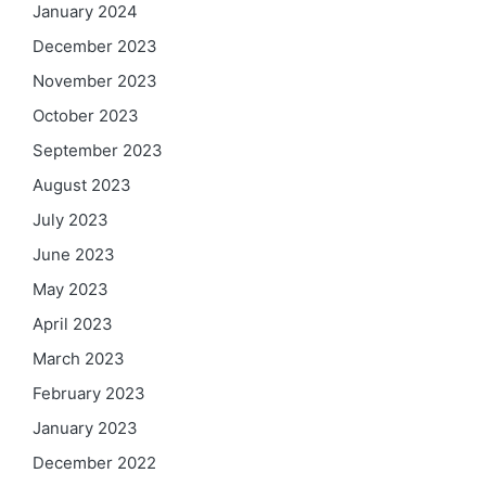
January 2024
December 2023
November 2023
October 2023
September 2023
August 2023
July 2023
June 2023
May 2023
April 2023
March 2023
February 2023
January 2023
December 2022