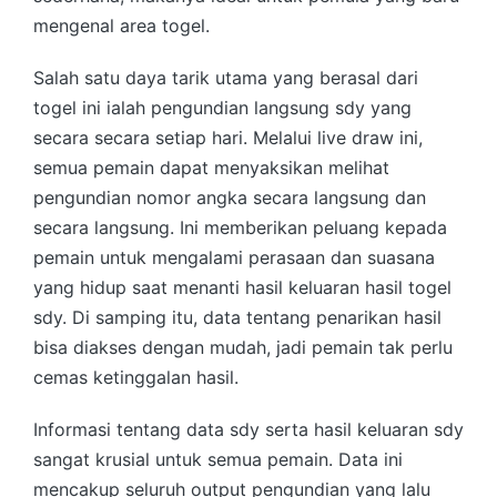
mengenal area togel.
Salah satu daya tarik utama yang berasal dari
togel ini ialah pengundian langsung sdy yang
secara secara setiap hari. Melalui live draw ini,
semua pemain dapat menyaksikan melihat
pengundian nomor angka secara langsung dan
secara langsung. Ini memberikan peluang kepada
pemain untuk mengalami perasaan dan suasana
yang hidup saat menanti hasil keluaran hasil togel
sdy. Di samping itu, data tentang penarikan hasil
bisa diakses dengan mudah, jadi pemain tak perlu
cemas ketinggalan hasil.
Informasi tentang data sdy serta hasil keluaran sdy
sangat krusial untuk semua pemain. Data ini
mencakup seluruh output pengundian yang lalu