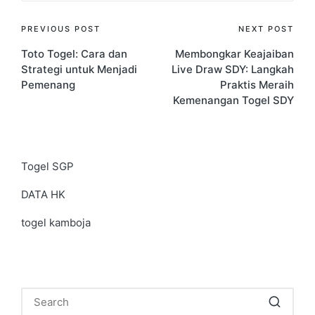
Post
PREVIOUS POST
NEXT POST
Toto Togel: Cara dan
Membongkar Keajaiban
navigation
Strategi untuk Menjadi
Live Draw SDY: Langkah
Pemenang
Praktis Meraih
Kemenangan Togel SDY
Togel SGP
DATA HK
togel kamboja